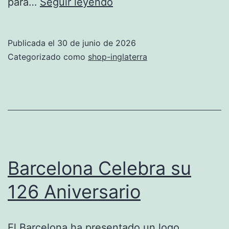
Dorsales
para…
Seguir leyendo
de
Inglaterra
Publicada el
30 de junio de 2026
para
Categorizado como
shop-inglaterra
el
Mundial
2026:
el
10
de
Barcelona Celebra su
Bellingham,
126 Aniversario
el
9
El Barcelona ha presentado un logo
de