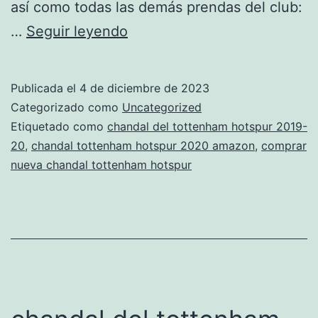
así como todas las demás prendas del club:
tienda
…
Seguir leyendo
tottenham
hotspur
Publicada el
4 de diciembre de 2023
calle
Categorizado como
Uncategorized
gran
Etiquetado como
chandal del tottenham hotspur 2019-
20
,
chandal tottenham hotspur 2020 amazon
,
comprar
via
nueva chandal tottenham hotspur