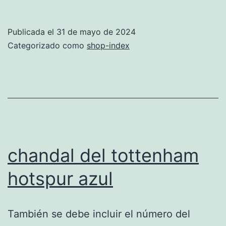
fútbol
replica:
Publicada el
31 de mayo de 2024
la
Categorizado como
shop-index
mejor
opción
para
los
aficionados
al
chandal del tottenham
fútbol
hotspur azul
También se debe incluir el número del