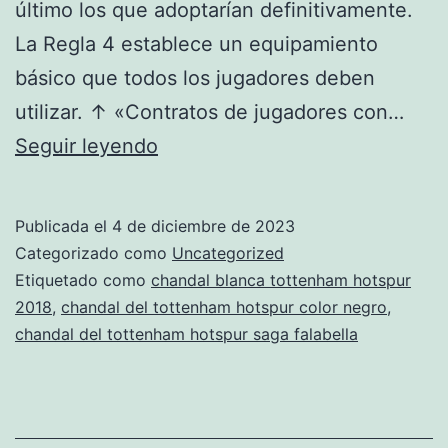
último los que adoptarían definitivamente.
La Regla 4 establece un equipamiento
básico que todos los jugadores deben
utilizar. ↑ «Contratos de jugadores con…
tienda
Seguir leyendo
del
tottenham
Publicada el
4 de diciembre de 2023
hotspur
Categorizado como
Uncategorized
en
Etiquetado como
chandal blanca tottenham hotspur
2018
,
chandal del tottenham hotspur color negro
,
la
chandal del tottenham hotspur saga falabella
gran
via