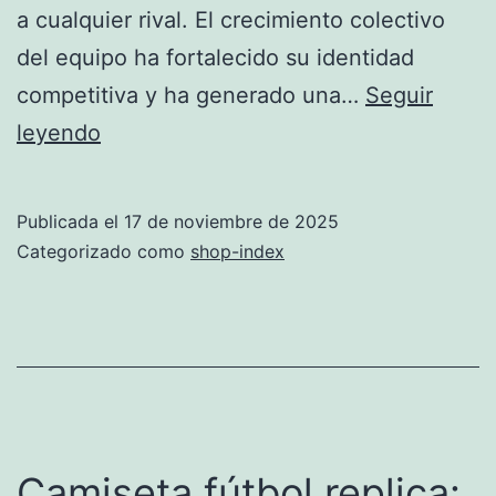
a cualquier rival. El crecimiento colectivo
del equipo ha fortalecido su identidad
competitiva y ha generado una…
Seguir
Stuttgart
leyendo
Sorprende
en
Publicada el
17 de noviembre de 2025
la
Categorizado como
shop-index
Bundesliga
Camiseta fútbol replica: