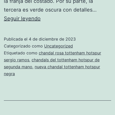
la franja del costado. Por su parte, la
tercera es verde oscura con detalles…
tercera
Seguir leyendo
equipacion
tottenham
Publicada el
4 de diciembre de 2023
hotspur
Categorizado como
Uncategorized
2019
Etiquetado como
chandal rosa tottenham hotspur
sergio ramos
,
chandals del tottenham hotspur de
comprar
segunda mano
,
nueva chandal tottenham hotspur
negra