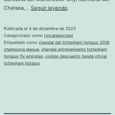
chandals
Chelsea,…
Seguir leyendo
del
tottenham
Publicada el
4 de diciembre de 2023
hotspur
Categorizado como
Uncategorized
actual
Etiquetado como
chandal del tottenham hotspur 2018
champions league
,
chandal entrenamiento tottenham
hotspur fly emirates
,
codigo descuento tienda oficial
tottenham hotspur