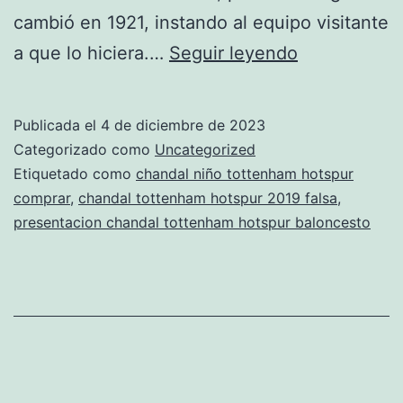
cambió en 1921, instando al equipo visitante
chandal
a que lo hiciera.…
Seguir leyendo
del
tottenham
Publicada el
4 de diciembre de 2023
hotspur
Categorizado como
Uncategorized
sergio
Etiquetado como
chandal niño tottenham hotspur
comprar
,
chandal tottenham hotspur 2019 falsa
,
ramos
presentacion chandal tottenham hotspur baloncesto