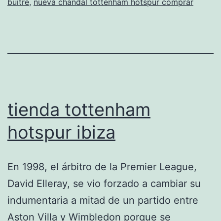
buitre
,
nueva chandal tottenham hotspur comprar
proxima
temporad
tienda tottenham
hotspur ibiza
En 1998, el árbitro de la Premier League,
David Elleray, se vio forzado a cambiar su
indumentaria a mitad de un partido entre
Aston Villa y Wimbledon porque se