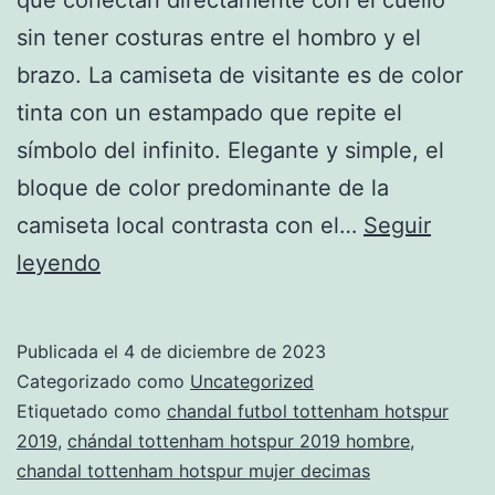
sin tener costuras entre el hombro y el
brazo. La camiseta de visitante es de color
tinta con un estampado que repite el
símbolo del infinito. Elegante y simple, el
bloque de color predominante de la
camiseta local contrasta con el…
Seguir
comprar
leyendo
chandal
tottenham
Publicada el
4 de diciembre de 2023
hotspur
Categorizado como
Uncategorized
12
Etiquetado como
chandal futbol tottenham hotspur
2019
,
chándal tottenham hotspur 2019 hombre
,
champions
chandal tottenham hotspur mujer decimas