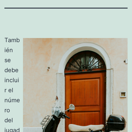
Tamb
ién
se
debe
inclui
r el
núme
ro
del
jugad