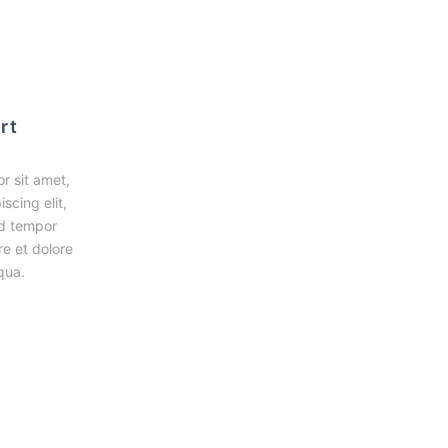
rt
r sit amet,
scing elit,
d tempor
re et dolore
qua.