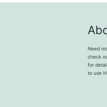
Abo
Need mor
check ou
for deta
to use H