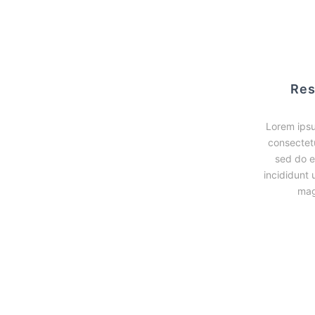
Res
Lorem ipsu
consectetu
sed do 
incididunt 
mag