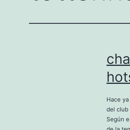
cha
hot
Hace ya 
del club
Según ex
de la te