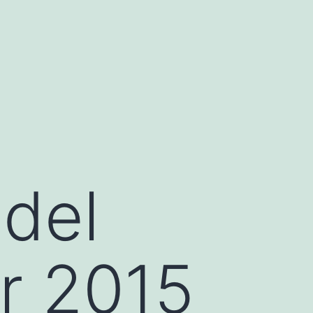
 del
r 2015