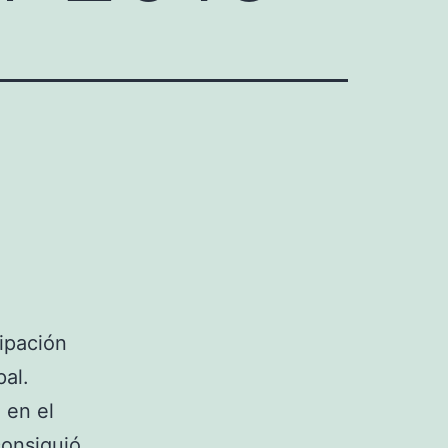
ipación
pal.
 en el
consiguió