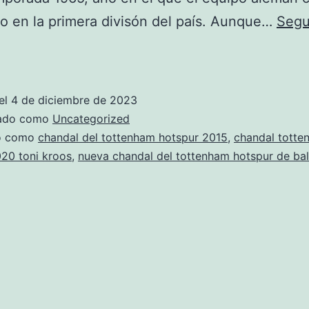
o en la primera divisón del país. Aunque…
Segu
chandal
del
tottenham
el
4 de diciembre de 2023
hotspur
zado como
Uncategorized
con
do como
chandal del tottenham hotspur 2015
,
chandal totte
20 toni kroos
,
nueva chandal del tottenham hotspur de ba
nombre