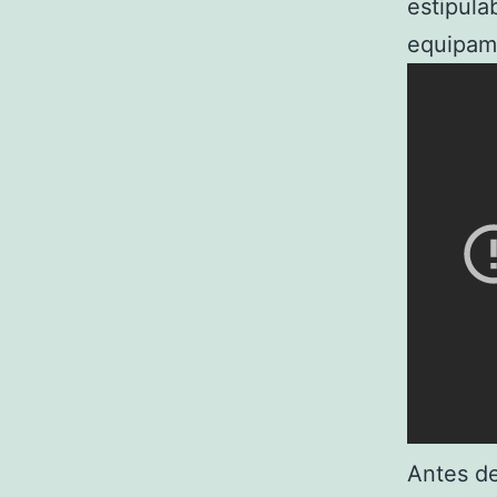
estipula
equipami
Antes de