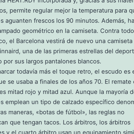
ía HEAT.RDY incorporada y, gracias a sus mater
s, permite regular mejor la temperatura para q
s aguanten frescos los 90 minutos. Además, h
tampado geométrico en la camiseta. Contra todo
co, el Barcelona vestirá de nuevo una camiseta
innaird, una de las primeras estrellas del deport
 por sus largos pantalones blancos.
arcar todavía más el toque retro, el escudo es
ue se usaba a finales de los años 70. El remate 
s mitad rojo y mitad azul. Aunque la mayoría d
s emplean un tipo de calzado específico deno
ras maneras, «botas de fútbol», las reglas no
can que tengan tacos. Los árbitros, los árbitros
es y el cuarto árbitro usan un equipamiento simi