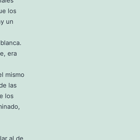
iales
ue los
ay un
 blanca.
e, era
 el mismo
de las
e los
minado,
lar al de