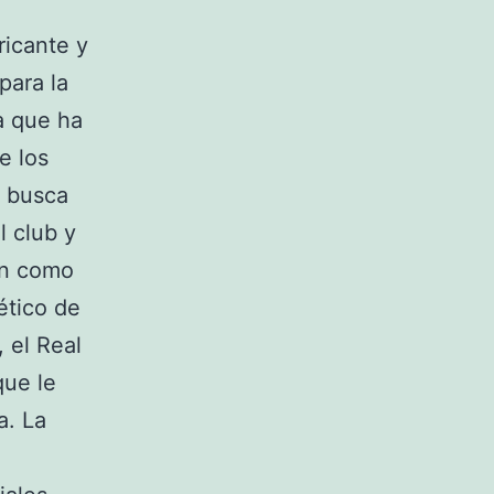
ricante y
para la
a que ha
e los
e busca
l club y
ión como
ético de
 el Real
que le
a. La