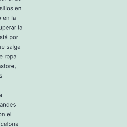
illos en
o en la
uperar la
stá por
ue salga
de ropa
store,
s
a
randes
on el
rcelona