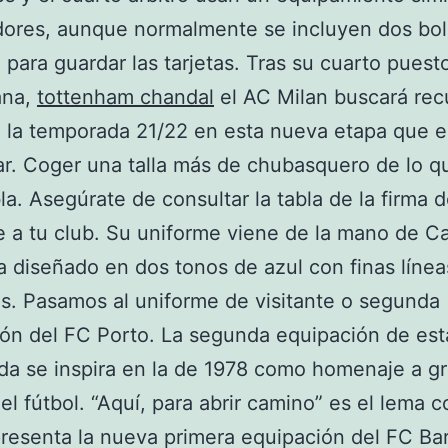
dores, aunque normalmente se incluyen dos bols
 para guardar las tarjetas. Tras su cuarto puest
iana,
tottenham chandal
el AC Milan buscará rec
e la temporada 21/22 en esta nueva etapa que e
. Coger una talla más de chubasquero de lo q
bla. Asegúrate de consultar la tabla de la firma 
e a tu club. Su uniforme viene de la mano de Ca
a diseñado en dos tonos de azul con finas línea
es. Pasamos al uniforme de visitante o segunda
ón del FC Porto. La segunda equipación de est
a se inspira en la de 1978 como homenaje a g
del fútbol. “Aquí, para abrir camino” es el lema c
resenta la nueva primera equipación del FC Ba