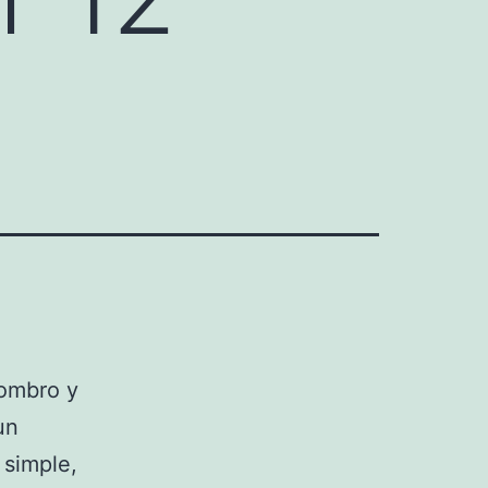
hombro y
un
 simple,