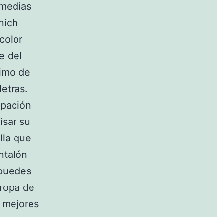
 medias
nich
color
e del
ximo de
letras.
ipación
isar su
alla que
ntalón
 puedes
 ropa de
s mejores