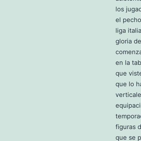
los juga
el pecho
liga ital
gloria d
comenzar
en la ta
que vist
que lo h
vertical
equipaci
temporad
figuras 
que se p