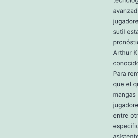
tecnolog
avanzado
jugadore
sutil es
pronósti
Arthur K
conocido
Para rem
que el q
mangas e
jugadore
entre ot
especifi
asistent