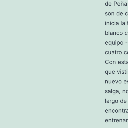
de Peña 
son de c
inicia l
blanco c
equipo 
cuatro c
Con esta
que vist
nuevo est
salga, n
largo de
encontra
entrenam