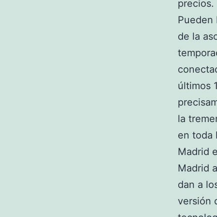
precios.
Pueden l
de la as
temporad
conectad
últimos 
precisam
la treme
en toda 
Madrid e
Madrid a
dan a lo
versión 