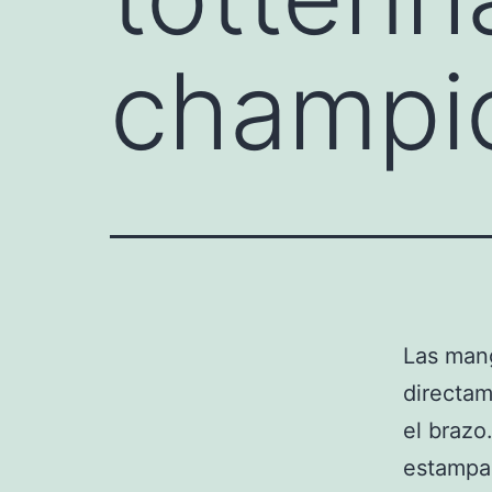
champi
Las mang
directam
el brazo
estampad