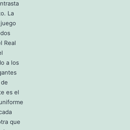
ntrasta
to. La
 juego
ados
l Real
el
o a los
gantes
 de
te es el
 uniforme
 cada
otra que