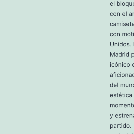
el bloqu
con el a
camiseta
con moti
Unidos. 
Madrid p
icónico 
aficiona
del mund
estética
momento 
y estre
partido.