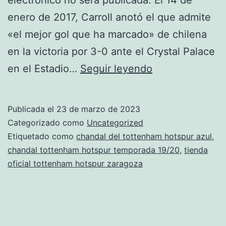
enero de 2017, Carroll anotó el que admite
«el mejor gol que ha marcado» de chilena
en la victoria por 3-0 ante el Crystal Palace
gana
en el Estadio…
Seguir leyendo
una
chandal
Publicada el
23 de marzo de 2023
del
Categorizado como
Uncategorized
tottenham
Etiquetado como
chandal del tottenham hotspur azul
,
chandal tottenham hotspur temporada 19/20
,
tienda
hotspur
oficial tottenham hotspur zaragoza