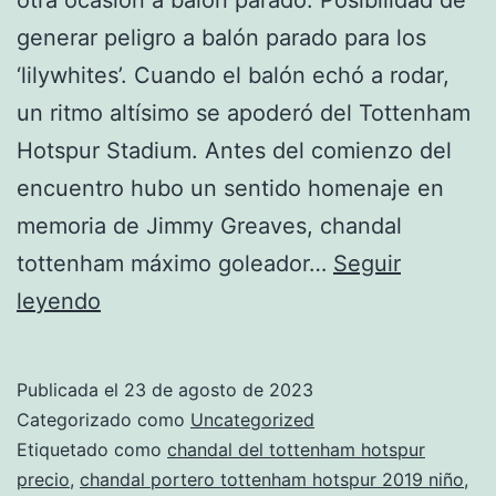
generar peligro a balón parado para los
‘lilywhites’. Cuando el balón echó a rodar,
un ritmo altísimo se apoderó del Tottenham
Hotspur Stadium. Antes del comienzo del
encuentro hubo un sentido homenaje en
memoria de Jimmy Greaves, chandal
tottenham máximo goleador…
Seguir
chandal
leyendo
rosa
tottenham
Publicada el
23 de agosto de 2023
hotspur
Categorizado como
Uncategorized
mujer
Etiquetado como
chandal del tottenham hotspur
precio
,
chandal portero tottenham hotspur 2019 niño
,
el