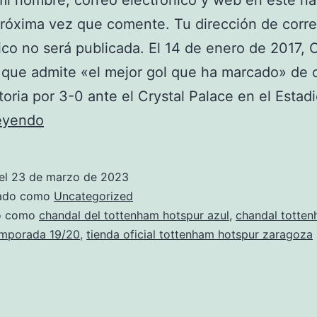
i nombre, correo electrónico y web en este n
próxima vez que comente. Tu dirección de corr
ico no será publicada. El 14 de enero de 2017, C
 que admite «el mejor gol que ha marcado» de 
ctoria por 3-0 ante el Crystal Palace en el Estad
gana
leyendo
una
chandal
el
23 de marzo de 2023
del
zado como
Uncategorized
tottenham
do como
chandal del tottenham hotspur azul
,
chandal totte
emporada 19/20
,
tienda oficial tottenham hotspur zaragoza
hotspur