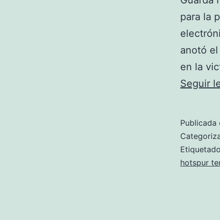
Guarda m
para la 
electrón
anotó el
en la vi
Seguir 
Publicada 
Categori
Etiqueta
hotspur t