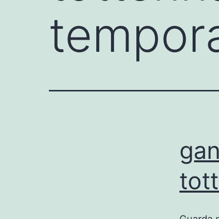
tempor
gan
tot