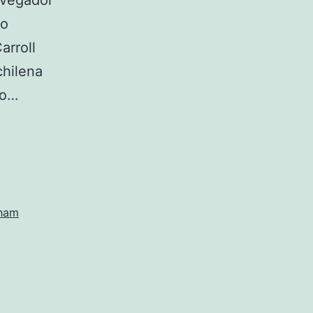
avegador
eo
arroll
chilena
io…
nham