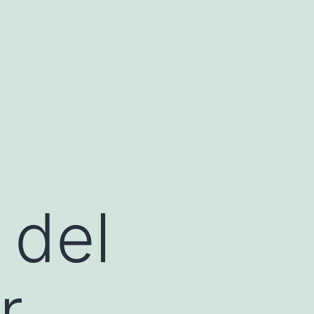
 del
r