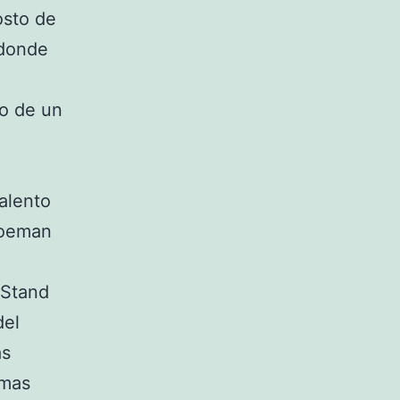
osto de
 donde
so de un
talento
Koeman
 Stand
del
ás
rmas