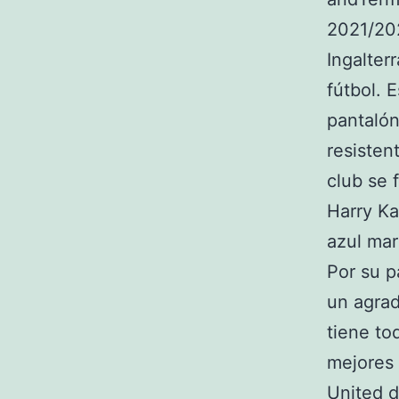
2021/20
Ingalte
fútbol. 
pantalón
resisten
club se 
Harry Ka
azul mar
Por su p
un agrad
tiene to
mejores 
United d