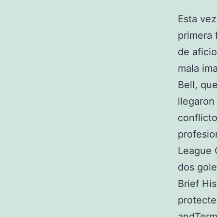
Esta vez
primera 
de afici
mala im
Bell, qu
llegaron
conflict
profesio
League C
dos gole
Brief His
protect
andTerm