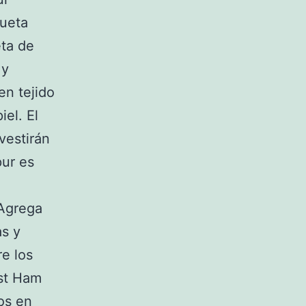
queta
ta de
 y
en tejido
iel. El
vestirán
pur es
 Agrega
as y
re los
est Ham
os en