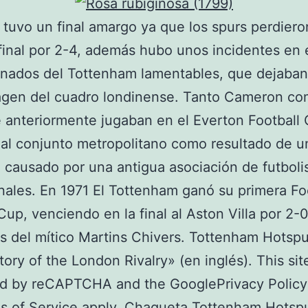
 tuvo un final amargo ya que los spurs perdiero
final por 2-4, además hubo unos incidentes en
onados del Tottenham lamentables, que dejaba
agen del cuadro londinense. Tanto Cameron co
e anteriormente jugaban en el Everton Football 
 al conjunto metropolitano como resultado de u
o causado por una antigua asociación de futboli
nales. En 1971 El Tottenham ganó su primera Fo
up, venciendo en la final al Aston Villa por 2-0
s del mítico Martins Chivers. Tottenham Hotspu
tory of the London Rivalry» (en inglés). This site
ed by reCAPTCHA and the GooglePrivacy Policy
s of Service apply. Chaqueta Tottenham Hotsp