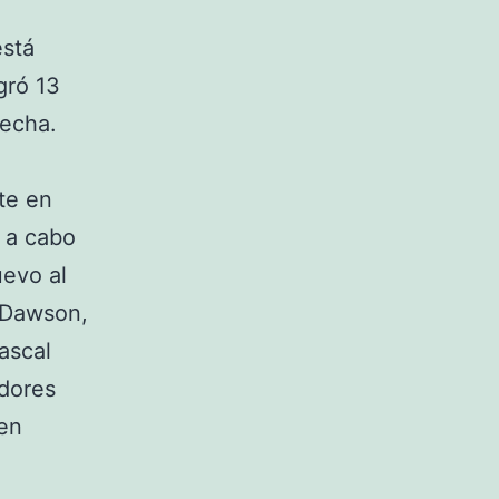
está
gró 13
fecha.
te en
n a cabo
uevo al
 Dawson,
ascal
dores
 en