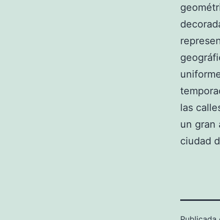
geométri
decorada
represen
geográfi
uniforme
tempora
las call
un gran 
ciudad d
Publicada 