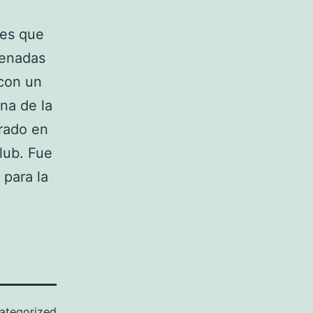
les que
denadas
 con un
na de la
rado en
club. Fue
 para la
ategorized