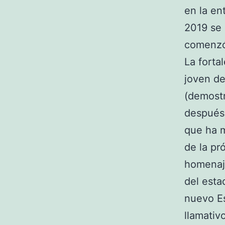
en la en
2019 se 
comenzó 
La forta
joven de
(demostr
después 
que ha 
de la pr
homenaje
del esta
nuevo Es
llamativ