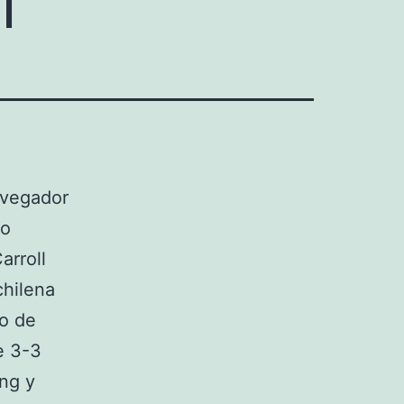
avegador
eo
arroll
chilena
io de
e 3-3
ing y