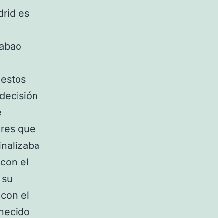
drid es
rabao
l
 estos
 decisión
e
ores que
inalizaba
 con el
 su
 con el
necido