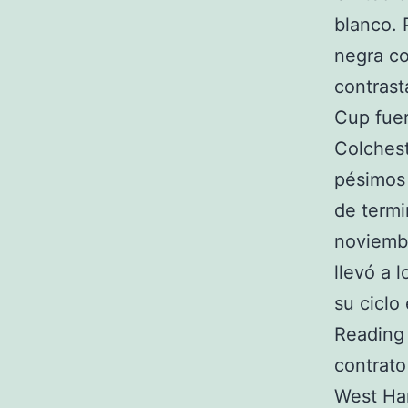
blanco. 
negra co
contrast
Cup fuer
Colchest
pésimos 
de termi
noviembr
llevó a 
su ciclo
Reading 
contrato
West Ha