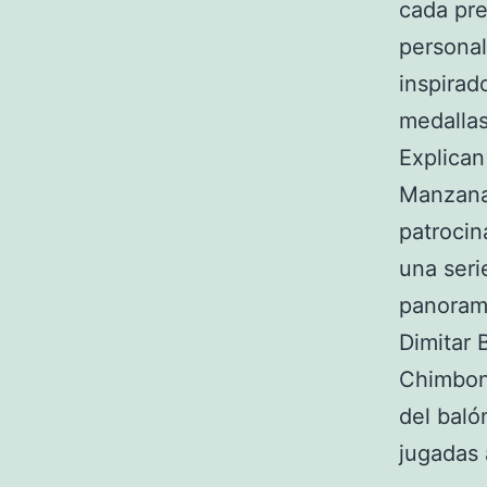
cada pre
personal
inspirad
medallas 
Explican
Manzanar
patrocin
una seri
panoram
Dimitar 
Chimbon
del baló
jugadas 