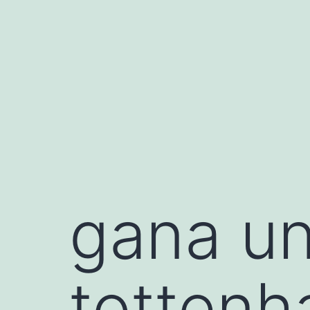
Saltar
al
contenido
gana un
tottenh