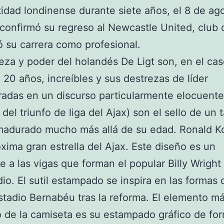
tidad londinense durante siete años, el 8 de ag
confirmó su regreso al Newcastle United, club
su carrera como profesional.
leza y poder del holandés De Ligt son, en el ca
 20 años, increíbles y sus destrezas de líder
adas en un discurso particularmente elocuente
del triunfo de liga del Ajax) son el sello de un 
madurado mucho más allá de su edad. Ronald 
óxima gran estrella del Ajax. Este diseño es un
 a las vigas que forman el popular Billy Wright
dio. El sutil estampado se inspira en las formas 
tadio Bernabéu tras la reforma. El elemento m
o de la camiseta es su estampado gráfico de fo