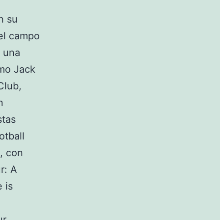
n su
 el campo
n una
mo Jack
Club,
n
stas
otball
, con
r: A
 is
ur