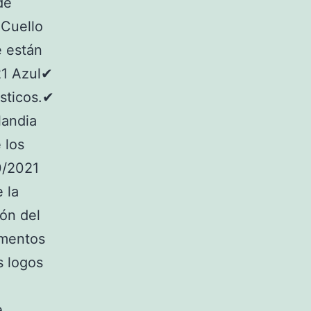
de
 Cuello
e están
21 Azul✔
sticos.✔
landia
 los
0/2021
 la
ión del
ementos
s logos
e