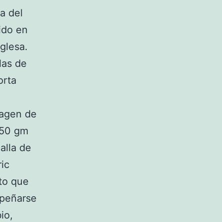
a del
ido en
nglesa.
llas de
orta
magen de
250 gm
alla de
ric
lto que
mpeñarse
io,