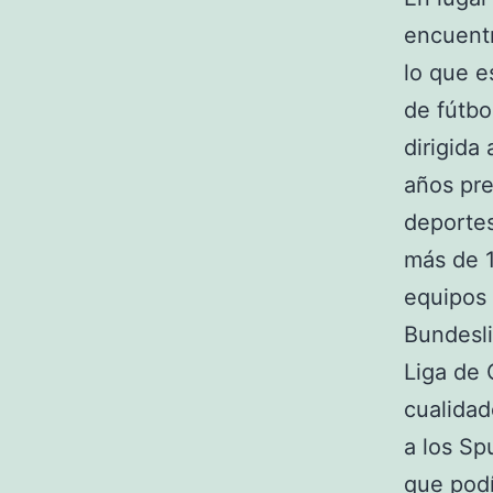
encuentr
lo que e
de fútbo
dirigida
años pr
deportes
más de 1
equipos 
Bundesli
Liga de
cualidad
a los Sp
que podí