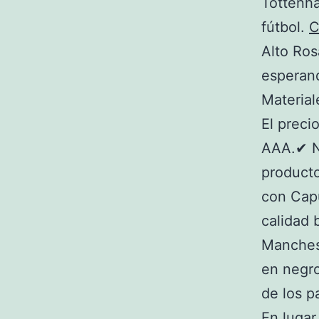
Tottenh
fútbol.
C
Alto Ros
esperan
Material
El preci
AAA.✔ No
product
con Capu
calidad 
Manches
en negro
de los p
En lugar