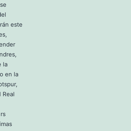
 se
del
rán este
es,
render
ndres,
 la
o en la
otspur,
l Real
urs
timas