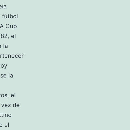
eía
 fútbol
FA Cup
82, el
 la
ertenecer
hoy
se la
os, el
 vez de
ttino
o el