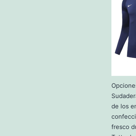
Opciones
Sudadera
de los e
confecci
fresco d