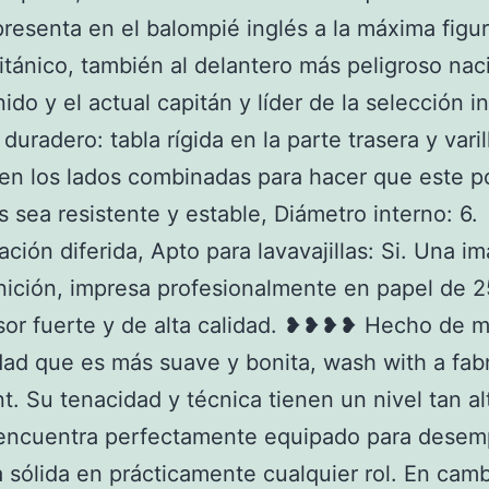
resenta en el balompié inglés a la máxima figur
ritánico, también al delantero más peligroso nac
ido y el actual capitán y líder de la selección i
duradero: tabla rígida en la parte trasera y vari
en los lados combinadas para hacer que este p
 sea resistente y estable, Diámetro interno: 6.
ción diferida, Apto para lavavajillas: Si. Una i
inición, impresa profesionalmente en papel de 
or fuerte y de alta calidad. ❥❥❥❥ Hecho de m
idad que es más suave y bonita, wash with a fab
t. Su tenacidad y técnica tienen un nivel tan a
 encuentra perfectamente equipado para dese
 sólida en prácticamente cualquier rol. En camb