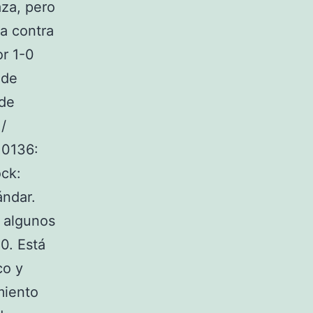
aza, pero
a contra
or 1-0
 de
 de
/
 0136:
ock:
ándar.
n algunos
0. Está
co y
miento