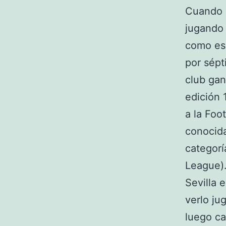
Cuando d
jugando 
como es 
por sépt
club gan
edición 
a la Foo
conocid
categorí
League).
Sevilla 
verlo ju
luego ca