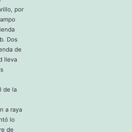
illo, por
 campo
tienda
ub. Dos
ienda de
d lleva
os
l de la
s
n a raya
ntó lo
re de