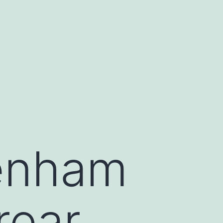
tenham
rear