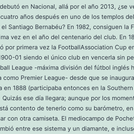
ebutó en Nacional, allá por el año 2013, ¿se v
cuatro años después en uno de los templos del
el Santiago Bernabéu? En 1982, consiguen la 
ima vez en el año del centenario del club. En 18
ó por primera vez la FootballAssociation Cup en
1900-01 siendo el único club en vencerla sin p
tball League -máxima división del fútbol inglés 
a como Premier League- desde que se inaugura
a en 1888 (participaba entonces en la Southern
 Quizás ese día llegara; aunque por los moment
está contento de tenerlo como su barómetro, en
gar con otra camiseta. El mediocampo de Poche
mbió entre ese sistema y un diamante, e inclus