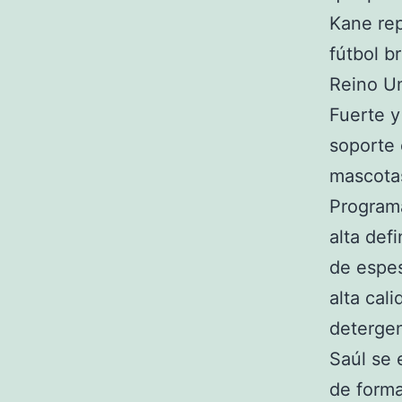
Kane rep
fútbol b
Reino Un
Fuerte y 
soporte 
mascotas
Programa
alta def
de espes
alta cal
detergen
Saúl se
de forma