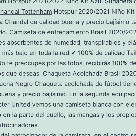
am Hotspur 2021/2022 Niño Kit Azul Sudadera 
handal Tottenham
Hotspur 2020/2021 Niño Kit
a Chandal de calidad buena y precio bajísimo t
do. Camiseta de entrenamiento Brasil 2020/20
es absorbentes de humedad, transpirables y elá
o más bajo en toda la red.✔ 100% de calidad Tai
 te preocupes por las fotos, recibirás 100% de
os que deseas. Chaqueta Acolchada Brasil 202
cha Negro Chaqueta acolchada de fútbol tiene
buena y precio bajísimo. En la segunda equipac
ter United vemos una camiseta blanca con el
 en la parte del cuello, las mangas y los propio
atrocinadores.
 del patrocinador de la camiseta, en el centro s