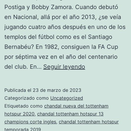
Postiga y Bobby Zamora. Cuando debutó
en Nacional, allá por el año 2013, ¿se veía
jugando cuatro años después en uno de los
templos del fútbol como es el Santiago
Bernabéu? En 1982, consiguen la FA Cup
por séptima vez en el año del centenario
chandals
del club. En…
Seguir leyendo
del
tottenham
Publicada el
23 de marzo de 2023
hotspur
Categorizado como
Uncategorized
para
Etiquetado como
chandal nueva del tottenham
hotspur 2020
,
chandal tottenham hotspur 13
colorear
champions corte ingles
,
chandal tottenham hotspur
temporada 2019