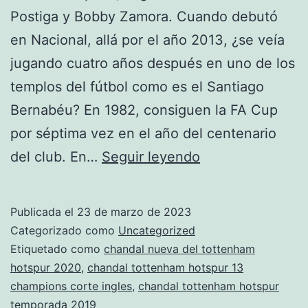
Postiga y Bobby Zamora. Cuando debutó
en Nacional, allá por el año 2013, ¿se veía
jugando cuatro años después en uno de los
templos del fútbol como es el Santiago
Bernabéu? En 1982, consiguen la FA Cup
por séptima vez en el año del centenario
chandals
del club. En…
Seguir leyendo
del
tottenham
Publicada el
23 de marzo de 2023
hotspur
Categorizado como
Uncategorized
para
Etiquetado como
chandal nueva del tottenham
hotspur 2020
,
chandal tottenham hotspur 13
colorear
champions corte ingles
,
chandal tottenham hotspur
temporada 2019