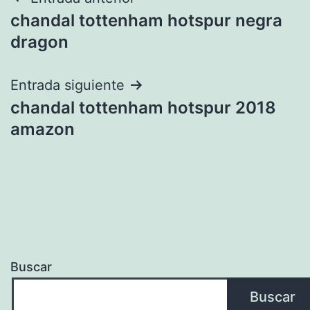
Navegación
chandal tottenham hotspur negra
de
dragon
entradas
Entrada siguiente
chandal tottenham hotspur 2018
amazon
Buscar
Buscar