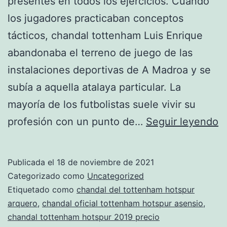
presentes en todos los ejercicios. Cuando
los jugadores practicaban conceptos
tácticos, chandal tottenham Luis Enrique
abandonaba el terreno de juego de las
instalaciones deportivas de A Madroa y se
subía a aquella atalaya particular. La
mayoría de los futbolistas suele vivir su
c
profesión con un punto de…
Seguir leyendo
t
h
Publicada el
18 de noviembre de 2021
2
Categorizado como
Uncategorized
pi
Etiquetado como
chandal del tottenham hotspur
arquero
,
chandal oficial tottenham hotspur asensio
,
chandal tottenham hotspur 2019 precio