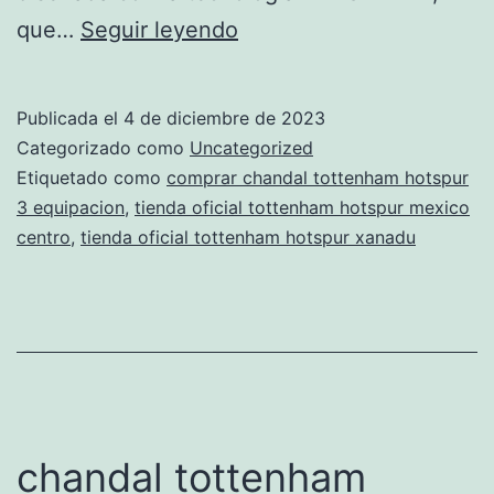
chandal
que…
Seguir leyendo
de
isco
Publicada el
4 de diciembre de 2023
tottenham
Categorizado como
Uncategorized
hotspur
Etiquetado como
comprar chandal tottenham hotspur
3 equipacion
,
tienda oficial tottenham hotspur mexico
barata
centro
,
tienda oficial tottenham hotspur xanadu
chandal tottenham