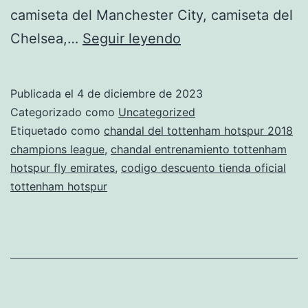
camiseta del Manchester City, camiseta del
chandals
Chelsea,…
Seguir leyendo
del
tottenham
Publicada el
4 de diciembre de 2023
hotspur
Categorizado como
Uncategorized
actual
Etiquetado como
chandal del tottenham hotspur 2018
champions league
,
chandal entrenamiento tottenham
hotspur fly emirates
,
codigo descuento tienda oficial
tottenham hotspur