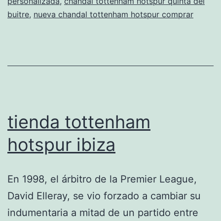
personalizada
,
chandal tottenham hotspur quinta del
la
buitre
,
nueva chandal tottenham hotspur comprar
proxima
temporad
tienda tottenham
hotspur ibiza
En 1998, el árbitro de la Premier League,
David Elleray, se vio forzado a cambiar su
indumentaria a mitad de un partido entre