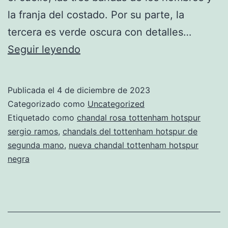
la franja del costado. Por su parte, la
tercera es verde oscura con detalles…
tercera
Seguir leyendo
equipacion
tottenham
Publicada el
4 de diciembre de 2023
hotspur
Categorizado como
Uncategorized
2019
Etiquetado como
chandal rosa tottenham hotspur
sergio ramos
,
chandals del tottenham hotspur de
comprar
segunda mano
,
nueva chandal tottenham hotspur
negra