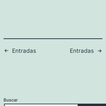
Paginación
Entradas
Entradas
de
entradas
Buscar