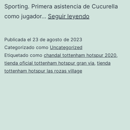
Sporting. Primera asistencia de Cucurella
tienda
como jugador…
Seguir leyendo
oficial
tottenham
Publicada el
23 de agosto de 2023
hotspur
Categorizado como
Uncategorized
en
Etiquetado como
chandal tottenham hotspur 2020
,
tienda oficial tottenham hotspur gran via
,
tienda
zaragoza
tottenham hotspur las rozas village