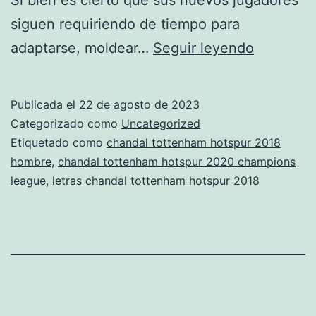
siguen requiriendo de tiempo para
chandal
adaptarse, moldear…
Seguir leyendo
tottenha
hotspur
Publicada el
22 de agosto de 2023
balonces
Categorizado como
Uncategorized
nio
Etiquetado como
chandal tottenham hotspur 2018
hombre
,
chandal tottenham hotspur 2020 champions
league
,
letras chandal tottenham hotspur 2018