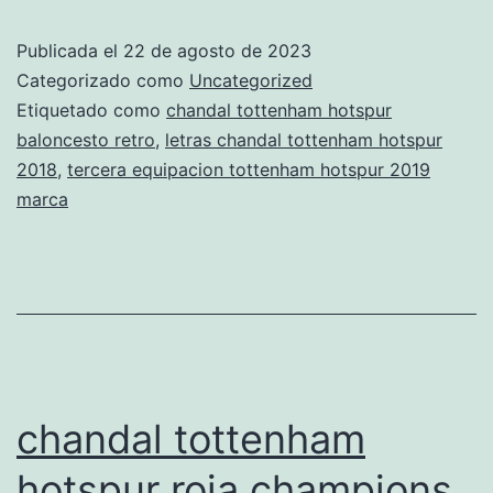
tot
Publicada el
22 de agosto de 2023
hot
Categorizado como
Uncategorized
de
Etiquetado como
chandal tottenham hotspur
baloncesto retro
,
letras chandal tottenham hotspur
nio
2018
,
tercera equipacion tottenham hotspur 2019
marca
chandal tottenham
hotspur roja champions