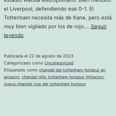
el Liverpool, defendiendo ese 0-1. El
Tottenham necesita más de Kane, pero está
muy bien vigilado por los de rojo.…
Seguir
nueva
leyendo
chandal
tottenham
Publicada el
22 de agosto de 2023
hotspur
Categorizado como
Uncategorized
barata
Etiquetado como
chandal del tottenham hotspur en
amazon
,
chandal niño tottenham hotspur imitacion
,
nueva chandal roja del tottenham hotspur