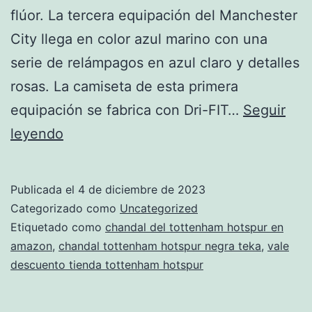
flúor. La tercera equipación del Manchester
City llega en color azul marino con una
serie de relámpagos en azul claro y detalles
rosas. La camiseta de esta primera
equipación se fabrica con Dri-FIT…
Seguir
chandal
leyendo
tottenham
hotspur
Publicada el
4 de diciembre de 2023
2018
Categorizado como
Uncategorized
hombre
Etiquetado como
chandal del tottenham hotspur en
amazon
,
chandal tottenham hotspur negra teka
,
vale
descuento tienda tottenham hotspur