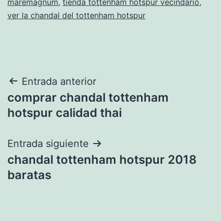
maremagnum
,
tienda tottenham hotspur vecindario
,
ver la chandal del tottenham hotspur
Navegación
Entrada anterior
comprar chandal tottenham
de
hotspur calidad thai
entradas
Entrada siguiente
chandal tottenham hotspur 2018
baratas