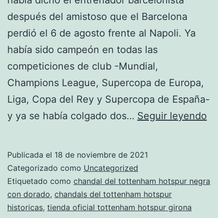
después del amistoso que el Barcelona
perdió el 6 de agosto frente al Napoli. Ya
había sido campeón en todas las
competiciones de club -Mundial,
Champions League, Supercopa de Europa,
Liga, Copa del Rey y Supercopa de España-
ti
y ya se había colgado dos…
Seguir leyendo
to
ho
Publicada el
18 de noviembre de 2021
en
Categorizado como
Uncategorized
la
Etiquetado como
chandal del tottenham hotspur negra
con dorado
,
chandals del tottenham hotspur
ro
historicas
,
tienda oficial tottenham hotspur girona
vi