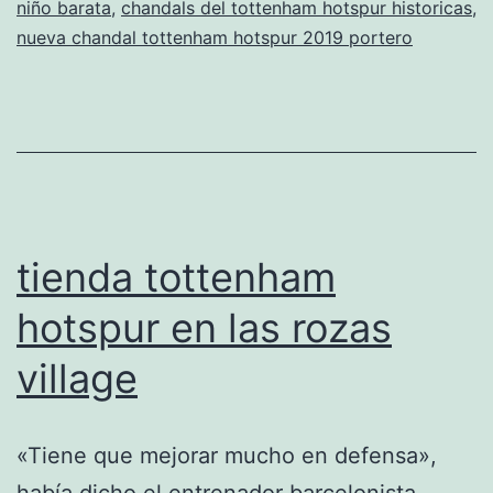
niño barata
,
chandals del tottenham hotspur historicas
,
hotspur
nueva chandal tottenham hotspur 2019 portero
2018
tienda tottenham
hotspur en las rozas
village
«Tiene que mejorar mucho en defensa»,
había dicho el entrenador barcelonista