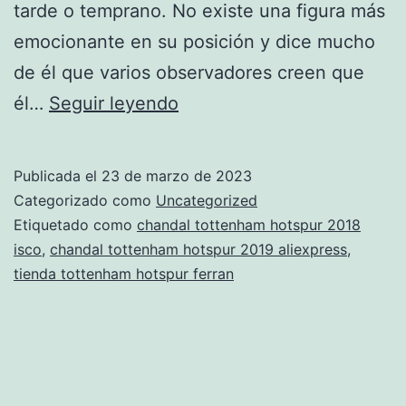
tarde o temprano. No existe una figura más
emocionante en su posición y dice mucho
de él que varios observadores creen que
precio
él…
Seguir leyendo
chandal
tottenham
Publicada el
23 de marzo de 2023
hotspur
Categorizado como
Uncategorized
para
Etiquetado como
chandal tottenham hotspur 2018
isco
,
chandal tottenham hotspur 2019 aliexpress
,
nios
tienda tottenham hotspur ferran