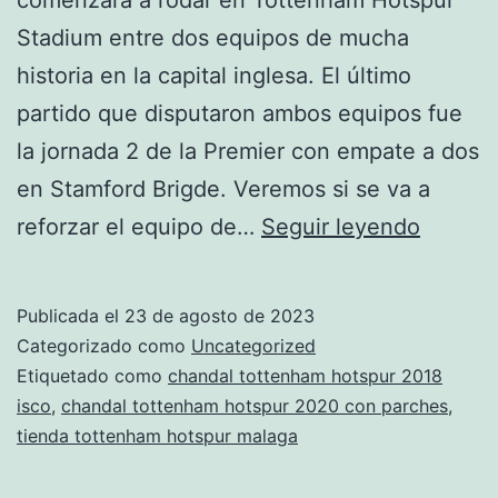
Stadium entre dos equipos de mucha
historia en la capital inglesa. El último
partido que disputaron ambos equipos fue
la jornada 2 de la Premier con empate a dos
en Stamford Brigde. Veremos si se va a
donde
reforzar el equipo de…
Seguir leyendo
compra
chanda
Publicada el
23 de agosto de 2023
del
Categorizado como
Uncategorized
totten
Etiquetado como
chandal tottenham hotspur 2018
isco
,
chandal tottenham hotspur 2020 con parches
,
hotspu
tienda tottenham hotspur malaga
en
barcel