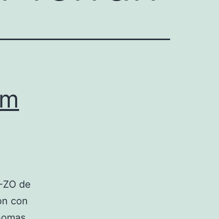
am
A-ZO de
on con
Thomas