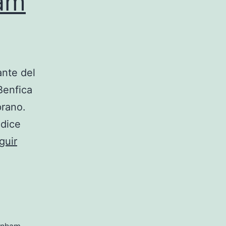
ham
ante del
Benfica
prano.
 dice
guir