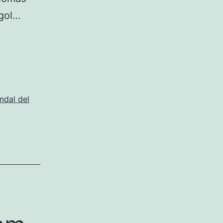
 gol…
ndal del