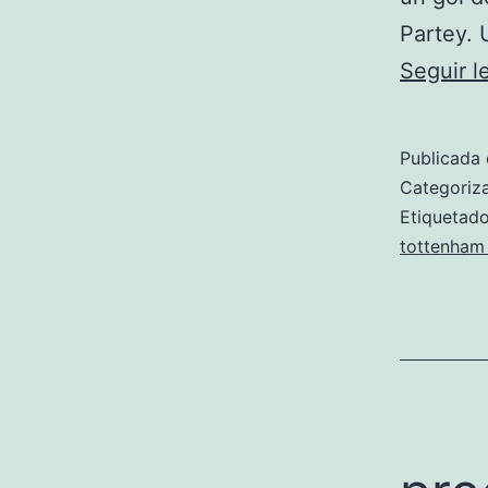
Partey. 
Seguir 
Publicada 
Categori
Etiqueta
tottenham