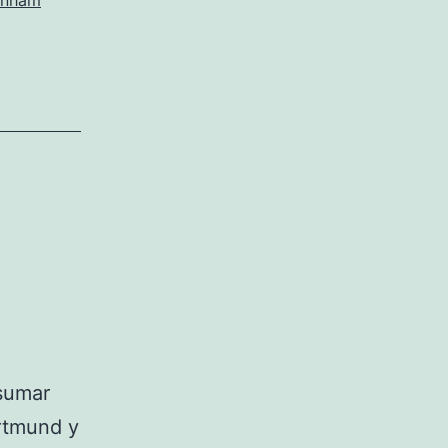
enham
 sumar
rtmund y