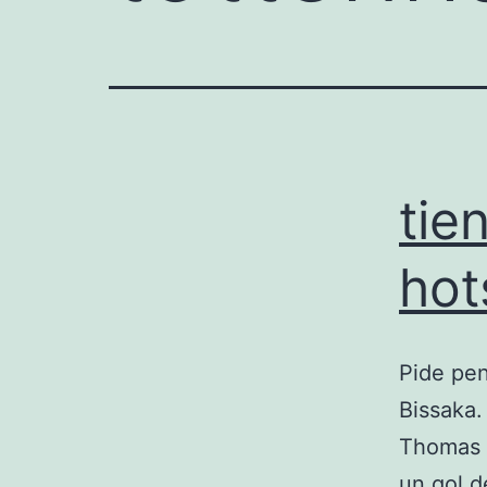
tie
hot
Pide pen
Bissaka.
Thomas s
un gol d