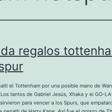
nda regalos tottenh
spur
alti el Tottenham por una posible mano de Wan
 Los tantos de Gabriel Jesús, Xhaka y el GO-L
irvieron para vencer a los Spurs, que empatar
e penalti de Harry Kane. Así fue el golazo de 