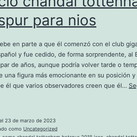
cio chandal totten
spur para nios
ebe en parte a que él comenzó con el club gig
spañol y fue cedido, de forma sorprendente, al 
par de años, aunque podría volver tarde o tem
e una figura más emocionante en su posición y
e él que varios observadores creen que él…
Se
precio
chandal
tottenham
el
23 de marzo de 2023
hotspur
zado como
Uncategorized