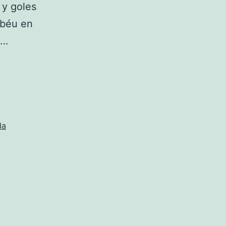
 y goles
abéu en
o…
da