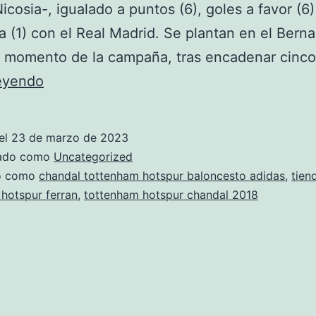
cosia-, igualado a puntos (6), goles a favor (6)
a (1) con el Real Madrid. Se plantan en el Bern
r momento de la campaña, tras encadenar cinc
chandal
leyendo
tottenham
hotspur
el
23 de marzo de 2023
negra
zado como
Uncategorized
barata
do como
chandal tottenham hotspur baloncesto adidas
,
tien
hotspur ferran
,
tottenham hotspur chandal 2018