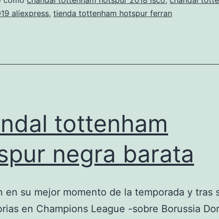
para
do como
chandal tottenham hotspur 2018 isco
,
chandal tott
19 aliexpress
,
tienda tottenham hotspur ferran
nios
ndal tottenham
spur negra barata
n en su mejor momento de la temporada y tras
torias en Champions League -sobre Borussia Do