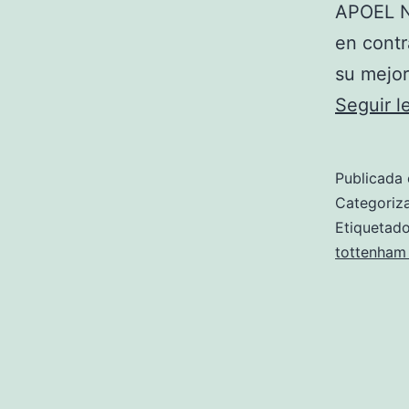
APOEL Ni
en contr
su mejo
Seguir 
Publicada 
Categori
Etiqueta
tottenham 