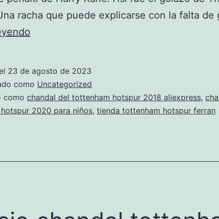
Una racha que puede explicarse con la falta de
tienda
leyendo
regalos
tottenham
el
23 de agosto de 2023
hotspur
zado como
Uncategorized
do como
chandal del tottenham hotspur 2018 aliexpress
,
cha
 hotspur 2020 para niños
,
tienda tottenham hotspur ferran