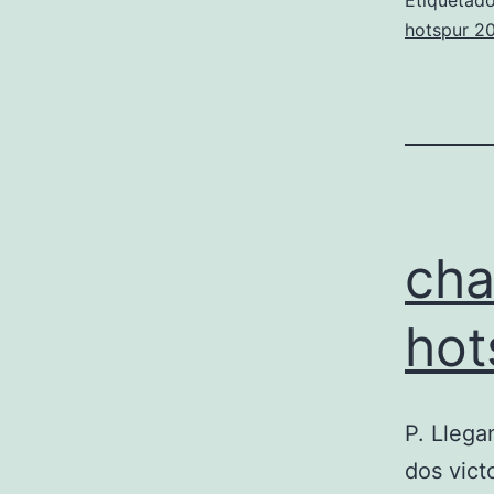
Etiqueta
hotspur 20
cha
hot
P. Llega
dos vic