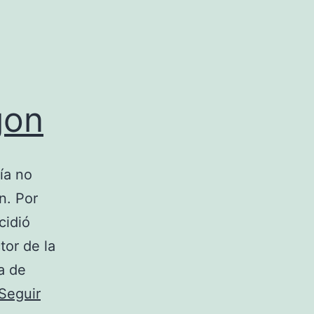
gon
ía no
n. Por
cidió
tor de la
a de
Seguir