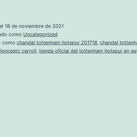
chandal
tottenham
hotspur
el
18 de noviembre de 2021
negra
zado como
Uncategorized
con
do como
chandal tottenham hotspur 201718
,
chandal totten
loncesto carroll
,
tienda oficial del tottenham hotspur en sev
dragon