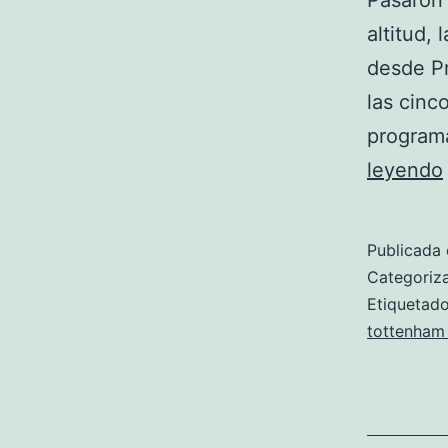
Pasaron 
altitud,
desde Pr
las cinc
programa
leyendo
Publicada 
Categori
Etiqueta
tottenham