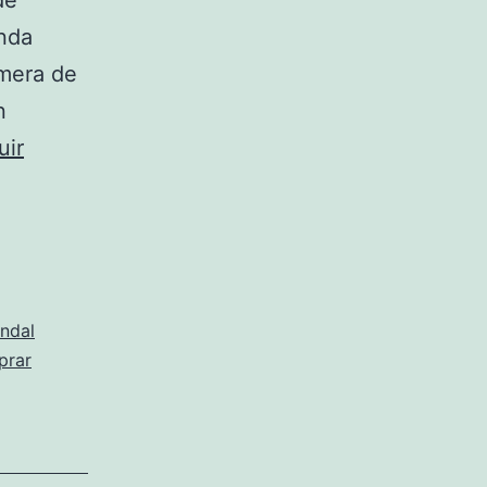
de
unda
imera de
n
uir
ndal
prar