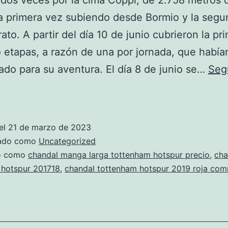
dos veces por la cima Coppi, de 2.758 metros 
 la primera vez subiendo desde Bormio y la seg
ato. A partir del día 10 de junio cubrieron la pr
o etapas, a razón de una por jornada, que había
do para su aventura. El día 8 de junio se…
Seg
chandal
tottenham
hotspur
el
21 de marzo de 2023
2020
zado como
Uncategorized
amazon
do como
chandal manga larga tottenham hotspur precio
,
cha
 hotspur 201718
,
chandal tottenham hotspur 2019 roja com