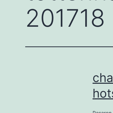
201718
cha
hot