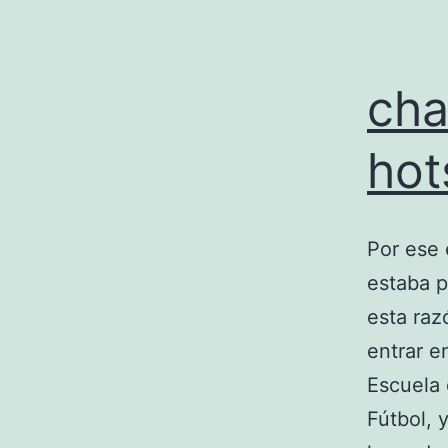
cha
hot
Por ese 
estaba p
esta raz
entrar e
Escuela 
Fútbol, 