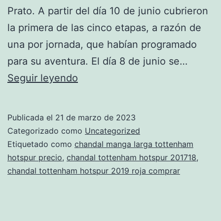
Prato. A partir del día 10 de junio cubrieron
la primera de las cinco etapas, a razón de
una por jornada, que habían programado
para su aventura. El día 8 de junio se…
chandal
Seguir leyendo
tottenham
hotspur
Publicada el
21 de marzo de 2023
2020
Categorizado como
Uncategorized
amazon
Etiquetado como
chandal manga larga tottenham
hotspur precio
,
chandal tottenham hotspur 201718
,
chandal tottenham hotspur 2019 roja comprar