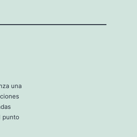
nza una
cciones
adas
l punto