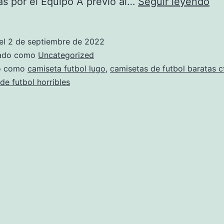
ca
s por el Equipo A previo al…
Seguir leyendo
fut
xxl
el
2 de septiembre de 2022
zado como
Uncategorized
do como
camiseta futbol lugo
,
camisetas de futbol baratas 
de futbol horribles