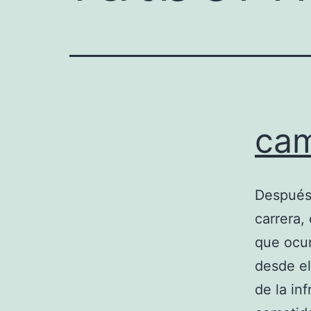
cam
Después
carrera,
que ocu
desde el
de la in