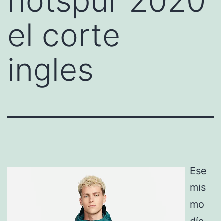
hotspur 2020
el corte
ingles
Ese
mis
mo
día,