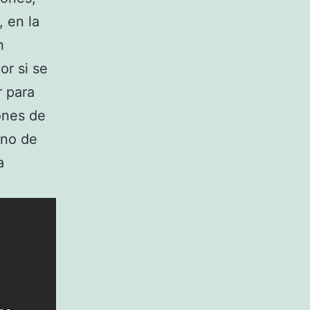
 en la
n
or si se
r para
ones de
uno de
a