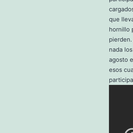
cargados
que llev
hornillo
pierden.
nada los
agosto e
esos cua
particip