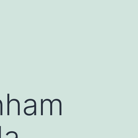
enham
da