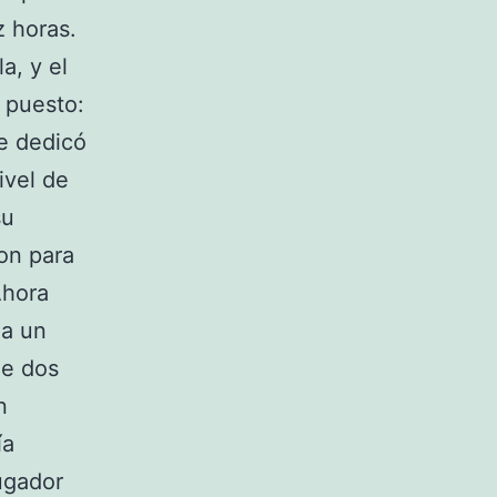
z horas.
a, y el
l puesto:
e dedicó
ivel de
su
on para
Ahora
 a un
de dos
n
ía
jugador