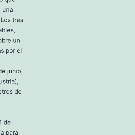
, una
Los tres
ables,
sobre un
s por el
e junio,
stria),
etros de
1 de
ía para