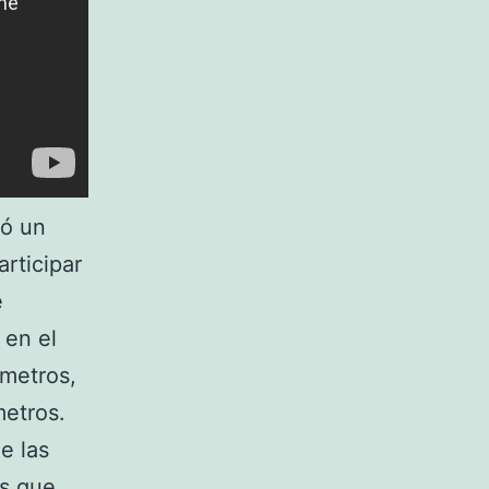
ió un
articipar
e
 en el
 metros,
metros.
e las
es que