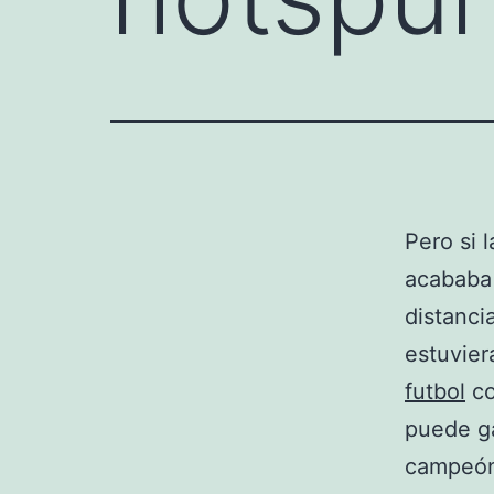
Pero si 
acababa 
distanci
estuvier
futbol
co
puede ga
campeón 