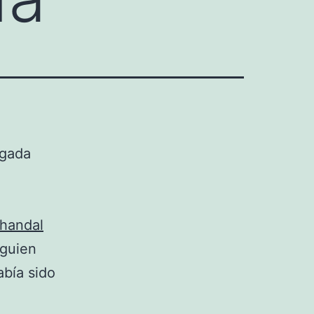
ugada
handal
lguien
abía sido