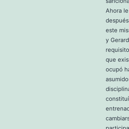
sanciona
Ahora le
después
este mis
y Gerard
requisit
que exis
ocupó ha
asumidos
disciplin
constitu
entrena
cambiars
particip