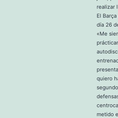
realizar
El Barça 
día 26 d
«Me sien
práctica
autodisc
entrenad
presenta
quiero h
segundo 
defensas
centroca
metido e