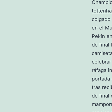
Champio
tottenh
colgado 
en el Mu
Pekín en
de final
camiseta
celebrar
ráfaga i
portada 
tras rec
de final
mamporro