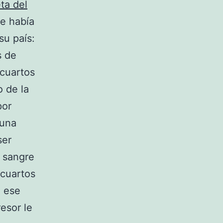
ta del
e había
su país:
s de
 cuartos
o de la
por
 una
ser
o sangre
 cuartos
n ese
esor le