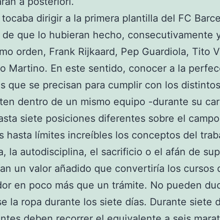
ran a posteriori.
 tocaba dirigir a la primera plantilla del FC Barc
 de que lo hubieran hecho, consecutivamente y
mo orden, Frank Rijkaard, Pep Guardiola, Tito V
o Martino. En este sentido, conocer a la perfec
os que se precisan para cumplir con los distintos
ten dentro de un mismo equipo -durante su car
sta siete posiciones diferentes sobre el campo
 hasta límites increíbles los conceptos del traba
a, la autodisciplina, el sacrificio o el afán de su
ían un valor añadido que convertiría los cursos 
dor en poco más que un trámite. No pueden duc
e la ropa durante los siete días. Durante siete d
antes deben recorrer el equivalente a seis mara