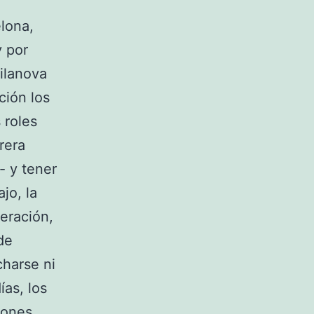
elona,
 por
ilanova
ción los
 roles
rera
- y tener
jo, la
peración,
de
harse ni
ías, los
tones,