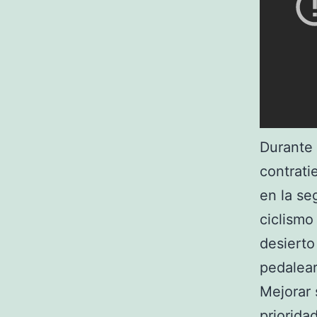
Durante 
contrati
en la se
ciclismo
desierto
pedalear
Mejorar 
priorida