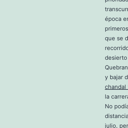
transcur
época en
primeros
que se d
recorrid
desierto
Quebrant
y bajar 
chandal
la carrer
No podía
distanci
julio, p