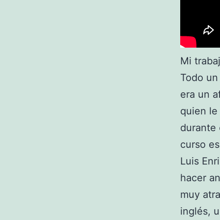
Mi traba
Todo un
era un a
quien le
durante 
curso es
Luis Enr
hacer an
muy atra
inglés, 