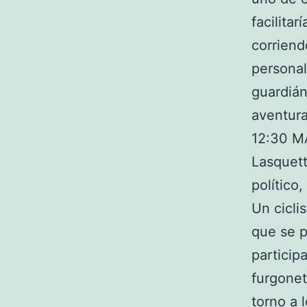
facilita
corriend
personal
guardián
aventura
12:30 M
Lasquett
político
Un cicli
que se p
particip
furgonet
torno a