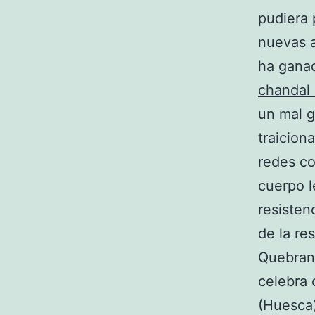
pudiera 
nuevas a
ha ganad
chandal 
un mal g
traicion
redes co
cuerpo l
resisten
de la re
Quebrant
celebra 
(Huesca)