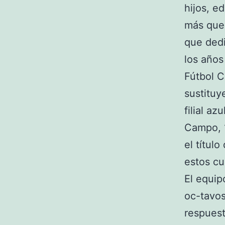
hijos, e
más que 
que dedi
los años
Fútbol C
sustituy
filial a
Campo, 1
el título
estos cu
El equip
oc-tavos
respuest