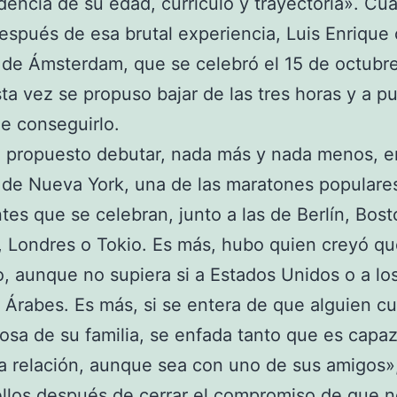
encia de su edad, currículo y trayectoria». Cua
spués de esa brutal experiencia, Luis Enrique c
de Ámsterdam, que se celebró el 15 de octubr
ta vez se propuso bajar de las tres horas y a p
e conseguirlo.
 propuesto debutar, nada más y nada menos, e
 de Nueva York, una de las maratones populare
tes que se celebran, junto a las de Berlín, Bost
 Londres o Tokio. Es más, hubo quien creyó qu
o, aunque no supiera si a Estados Unidos o a lo
 Árabes. Es más, si se entera de que alguien c
osa de su familia, se enfada tanto que es capa
a relación, aunque sea con uno de sus amigos»,
llos después de cerrar el compromiso de que n