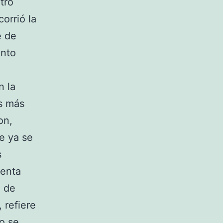
tro
orrió la
e de
unto
n la
s más
on,
e ya se
s
uenta
z de
 refiere
o se