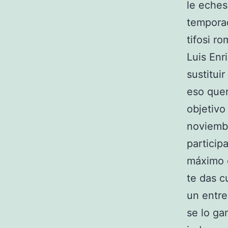
le eches
temporad
tifosi r
Luis Enr
sustitui
eso quer
objetivo
noviembr
particip
máximo e
te das c
un entre
se lo ga