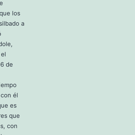
de
 que los
silbado a
ó
dole,
 el
 6 de
tiempo
 con él
que es
res que
es, con