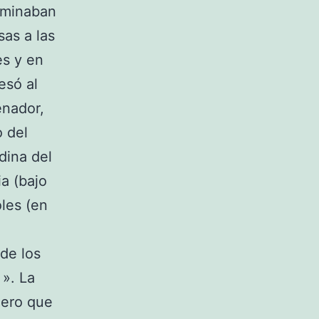
ominaban
as a las
es y en
esó al
enador,
 del
dina del
a (bajo
oles (en
 de los
 ». La
iero que