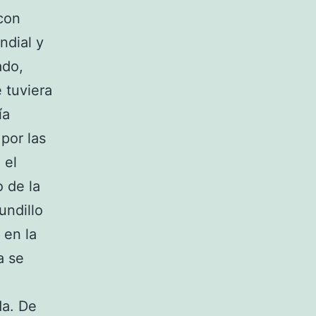
 con
ndial y
ado,
 tuviera
ía
por las
 el
 de la
undillo
 en la
a se
da. De