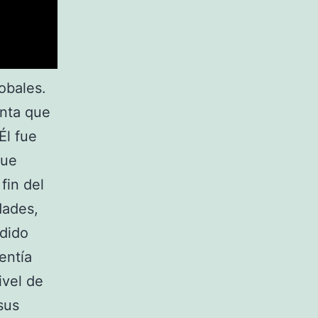
obales.
nta que
Él fue
que
fin del
dades,
odido
entía
ivel de
sus