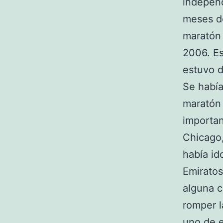
independ
meses de
maratón 
2006. Es
estuvo d
Se había
maratón
importan
Chicago,
había id
Emiratos
alguna c
romper l
uno de e