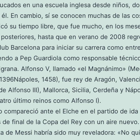
ducados en una escuela inglesa desde niños, d
él. En cambio, sí se conocen muchas de las cos
có su tiempo libre, que fue mucho, en los mes
 posteriores, hasta que en verano de 2008 regr
lub Barcelona para iniciar su carrera como entr
endo a Pep Guardiola como responsable técnico
zulgrana. Alfonso V, llamado «el Magnánimo» (Me
396Nápoles, 1458), fue rey de Aragón, Valenci
 de Alfonso III), Mallorca, Sicilia, Cerdeña y Náp
atro último reinos como Alfonso I).
o compareció ante el Elche en el partido de ida
 de final de la Copa del Rey con un aire nuevo.
a de Messi habría sido muy reveladora: «No qu