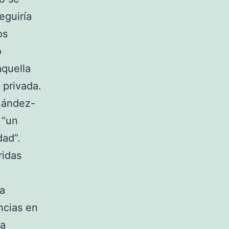
eguiría
os
o
aquella
 privada.
rnández-
 “un
dad”.
ridas
na
ncias en
da