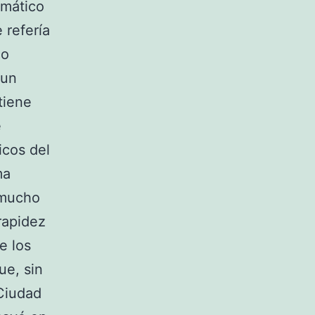
emático
 refería
do
 un
tiene
e
icos del
ma
 mucho
rapidez
e los
ue, sin
 Ciudad