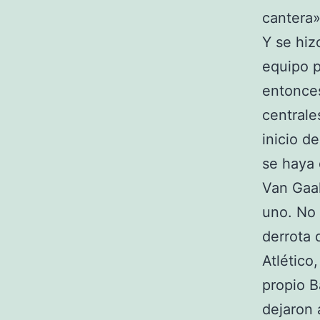
cantera»
Y se hiz
equipo p
entonces
centrale
inicio d
se haya 
Van Gaal
uno. No 
derrota 
Atlético
propio B
dejaron 