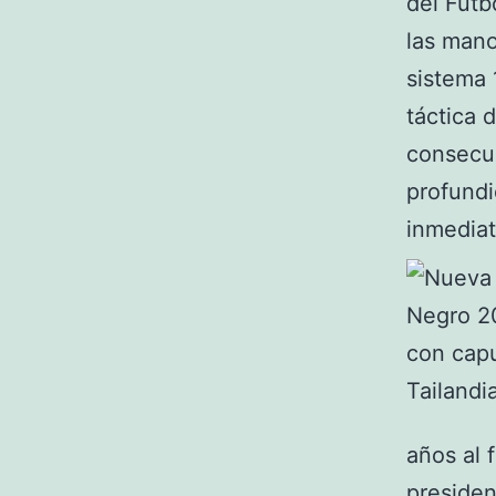
del Fútb
las mano
sistema 
táctica 
consecue
profundi
inmediat
años al 
president