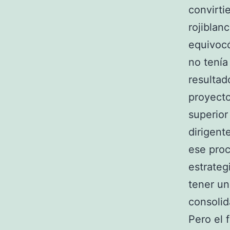
convirti
rojiblan
equivocó
no tenía
resultad
proyecto
superior
dirigent
ese proc
estrateg
tener un
consolid
Pero el 