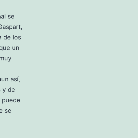
al se
Gaspart,
a de los
 que un
-muy
un así,
s y de
, puede
ue se