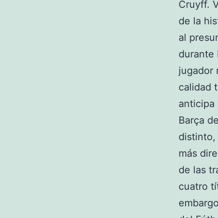
Cruyff. 
de la hi
al pres
durante 
jugador 
calidad 
anticipa
Barça de
distinto
más dire
de las t
cuatro t
embargo,