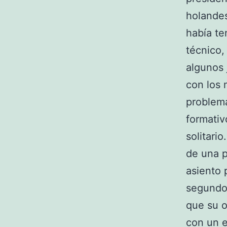
holandes
había te
técnico,
algunos 
con los 
problema
formativ
solitari
de una p
asiento 
segundo 
que su o
con un e