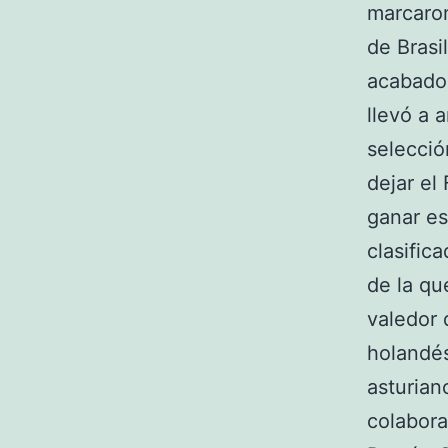
marcaron
de Brasi
acabado 
llevó a 
selecció
dejar el
ganar es
clasific
de la qu
valedor 
holandés
asturian
colabora