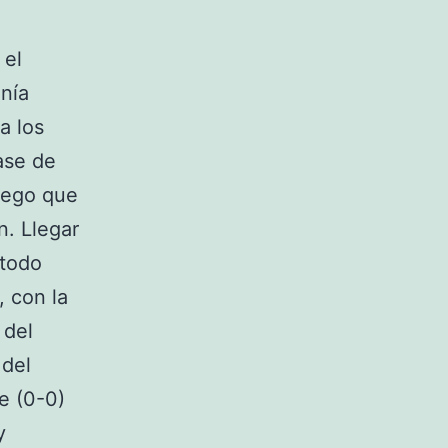
 el
onía
a los
ase de
juego que
n. Llegar
 todo
, con la
 del
 del
e (0-0)
y