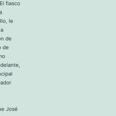
El fiasco
a
lo, le
la
ón de
o de
imo
 delante,
ncipal
nador
ue José