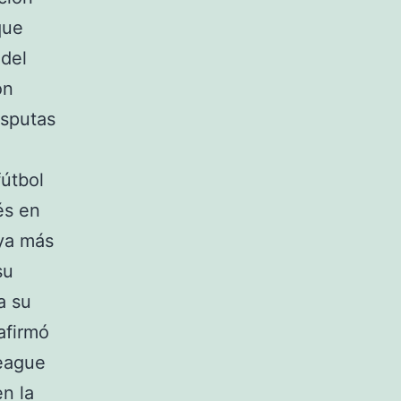
que
 del
on
isputas
fútbol
és en
aya más
su
a su
afirmó
League
n la