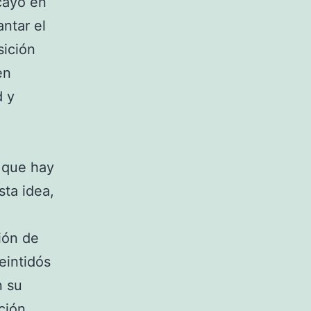
cayó en
ntar el
sición
en
d y
 que hay
sta idea,
ión de
eintidós
n su
cción