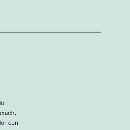
do
exach,
dor con