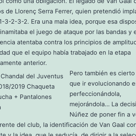
ol como una obligación. El legado de Van Gaal 
s de Llorenç Serra Ferrer, quien pretendió impla
1-3-2-3-2. Era una mala idea, porque esa dispo
dinamitaba el juego de ataque por las bandas y 
ncia atentaba contra los principios de amplitu
dad que el equipo había trabajado en la etapa
amente anterior.
Pero también es cierto
que ir evolucionando e
perfeccionándola,
mejorándola… La decis
Núñez de poner fin a v
frente del club, la identificación de Van Gaal co
e y la idea, que le seducía, de dirigir a la sele