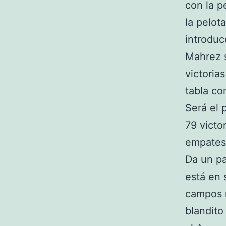
con la p
la pelota
introduc
Mahrez s
victoria
tabla co
Será el 
79 victo
empates
Da un pa
está en
campos r
blandito