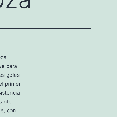
bos
ve para
es goles
el primer
istencia
tante
ue, con