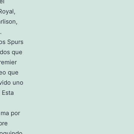
el
Royal,
rlison,
.
Los Spurs
ados que
Premier
seo que
vido uno
 Esta
ouma por
bre
poquindo