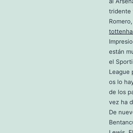
al Arsena
tridente
Romero, 
tottenh
Impresio
están m
el Sport
League p
os lo ha
de los p
vez ha d
De nuevo
Bentancu
Lewis. E