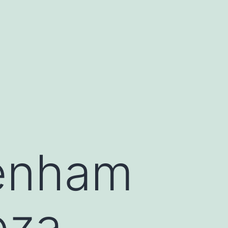
tenham
oza