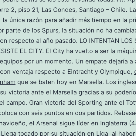
rre 2, piso 21, Las Condes, Santiago – Chile. L
, la única razón para añadir más tiempo en la p
or parte de los Spurs, la situación no ha cambi
on respecto al año pasado. LO INTENTAN LOS
ISTE EL CITY. El City ha vuelto a ser la máqui
 equipos por un momento. Un empate dejaría a
con ventaja respecto a Eintracht y Olympique,
tenham
que se baten hoy en Marsella. Los ingles
su victoria ante el Marsella gracias a su poderío
el campo. Gran victoria del Sporting ante el T
coloca con seis puntos en dos partidos. Rebasa
navideño, el Arsenal sigue líder en Inglaterra (
 Llega tocado por su situación en Liga, al habe