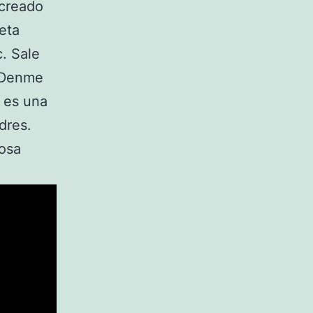
 creado
eta
c. Sale
. Denme
 es una
dres.
rosa