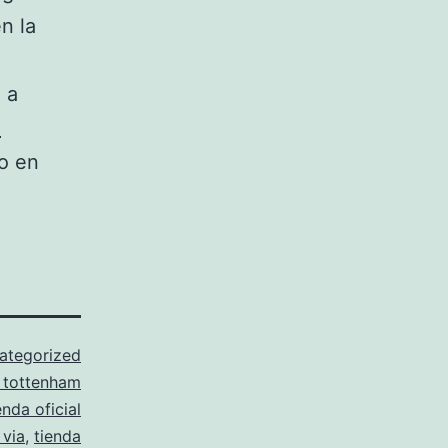
n la
 a
l
o en
ategorized
 tottenham
enda oficial
 via
,
tienda