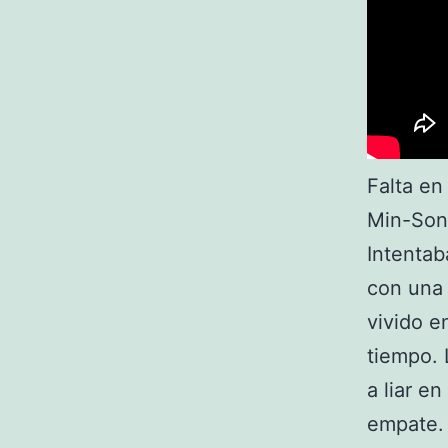
Falta e
Min-Son 
Intentab
con una 
vivido e
tiempo. 
a liar e
empate. 