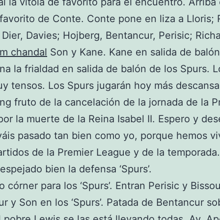
l la vitola de favorito para el encuentro. Arriba 
 favorito de Conte. Conte pone en liza a Lloris; 
Dier, Davies; Hojberg, Bentancur, Perisic; Richa
am chandal
Son y Kane. Kane en salida de balón
na la frialdad en salida de balón de los Spurs. 
uy tensos. Los Spurs jugarán hoy más descans
ing fruto de la cancelación de la jornada de la 
or la muerte de la Reina Isabel II. Espero y de
yáis pasado tan bien como yo, porque hemos vi
artidos de la Premier League y de la temporada.
espejado bien la defensa ‘Spurs’.
 córner para los ‘Spurs’. Entran Perisic y Biss
r y Son en los ‘Spurs’. Patada de Bentancur so
l pobre Lewis se las está llevando todas. Av. A