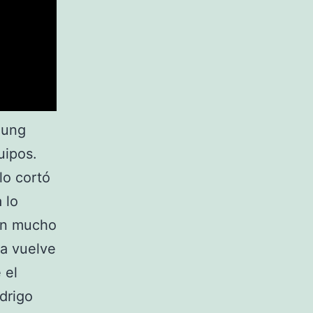
eung
uipos.
lo cortó
 lo
 en mucho
la vuelve
 el
drigo