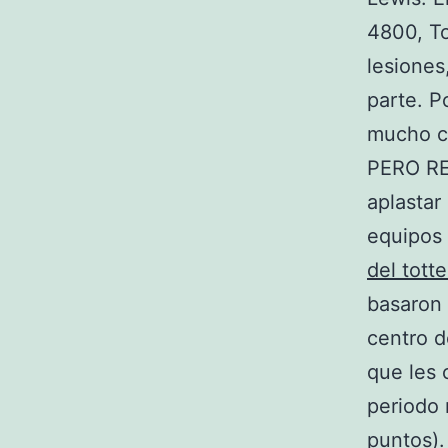
4800, To
lesiones
parte. P
mucho c
PERO RES
aplastar
equipos 
del tot
basaron 
centro d
que les 
periodo 
puntos).