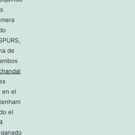
as
rimera
ado
 SPURS,
na de
 ambos
chandal
es
 en el
ottenham
do el
44
r ganado