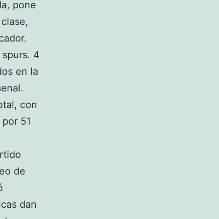
da, pone
 clase,
cador.
 spurs. 4
dos en la
senal.
tal, con
 por 51
rtido
teo de
ó
icas dan