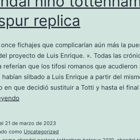
ndal niño tottenha
spur replica
, once fichajes que complicarían aún más la pue
el proyecto de Luis Enrique. ». Todas las cróni
a referían que los tifosi romanos que acudieron 
 habían silbado a Luis Enrique a partir del mism
en que decidió sustituir a Totti y hasta el fina
chandal
leyendo
niño
tottenham
el
21 de marzo de 2023
hotspur
zado como
Uncategorized