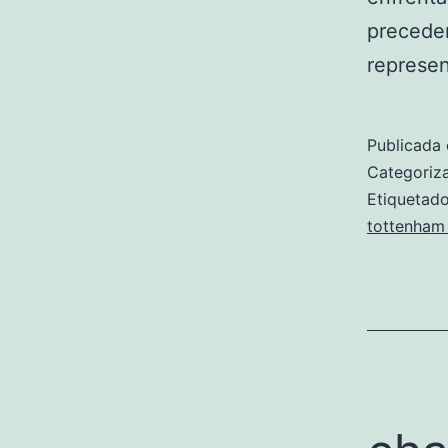
preceden
represen
Publicada 
Categori
Etiqueta
tottenham