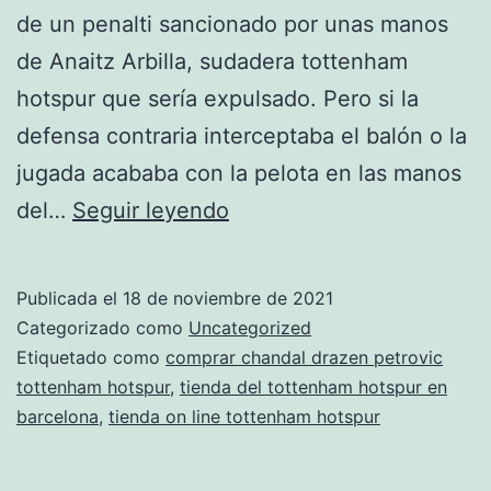
de un penalti sancionado por unas manos
de Anaitz Arbilla, sudadera tottenham
hotspur que sería expulsado. Pero si la
defensa contraria interceptaba el balón o la
jugada acababa con la pelota en las manos
chandal
del…
Seguir leyendo
tottenham
hotspur
Publicada el
18 de noviembre de 2021
2018
Categorizado como
Uncategorized
baratas
Etiquetado como
comprar chandal drazen petrovic
tottenham hotspur
,
tienda del tottenham hotspur en
barcelona
,
tienda on line tottenham hotspur