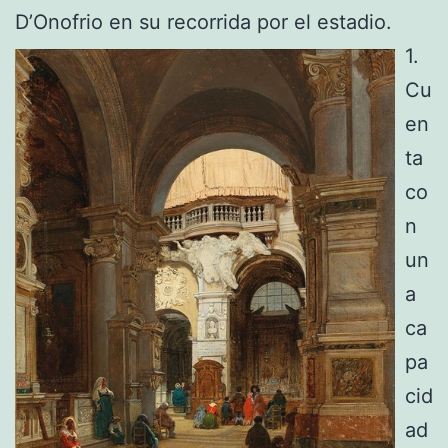
D’Onofrio en su recorrida por el estadio.
1.
Cu
en
ta
co
n
un
a
ca
pa
cid
ad