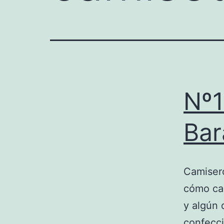
Nº1
Bar
Camisero
cómo ca
y algún 
confecció