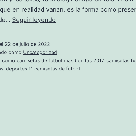
 que en realidad varían, es la forma como prese
Nº1
 de…
Seguir leyendo
Camisetas
De
el
22 de julio de 2022
Fútbol
zado como
Uncategorized
Baratas
do como
camisetas de futbol mas bonitas 2017
,
camisetas fu
as
,
deportes 11 camisetas de futbol
Personalizadas