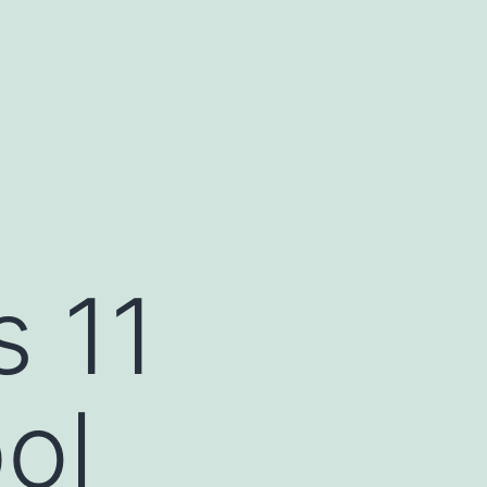
s 11
ol