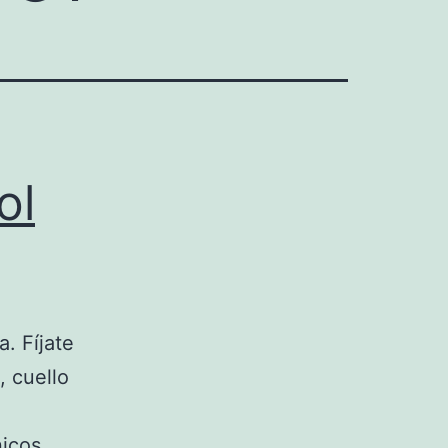
ol
. Fíjate
 cuello
nicos