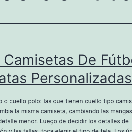
 Camisetas De Fútb
atas Personalizadas
 o cuello polo: las que tienen cuello tipo camisa
mbia la misma camiseta, cambiando las mangas,
detalle menor. Luego de decidir los detalles de
n y las tallas, toca elegir el tipo de tela. Los ú