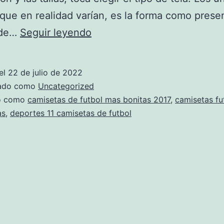
 que en realidad varían, es la forma como prese
Nº1
 de…
Seguir leyendo
Camisetas
De
el
22 de julio de 2022
Fútbol
zado como
Uncategorized
Baratas
do como
camisetas de futbol mas bonitas 2017
,
camisetas fu
as
,
deportes 11 camisetas de futbol
Personalizadas