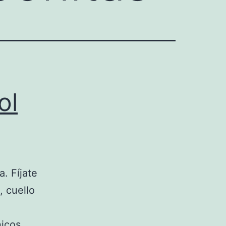
ol
. Fíjate
 cuello
nicos