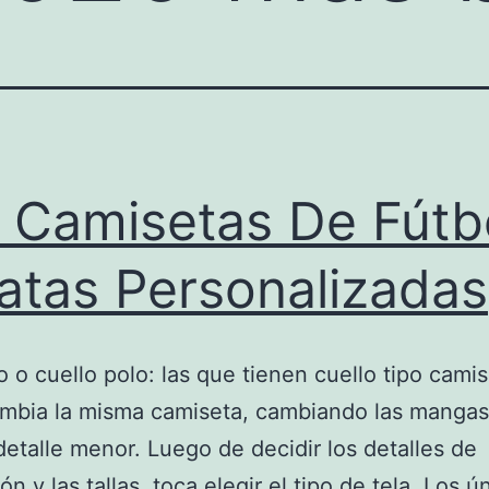
 Camisetas De Fútb
atas Personalizadas
 o cuello polo: las que tienen cuello tipo camisa
mbia la misma camiseta, cambiando las mangas,
detalle menor. Luego de decidir los detalles de
n y las tallas, toca elegir el tipo de tela. Los ú