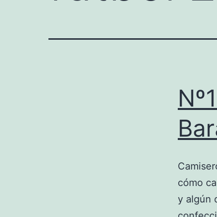
Nº1
Bar
Camisero
cómo ca
y algún 
confecció