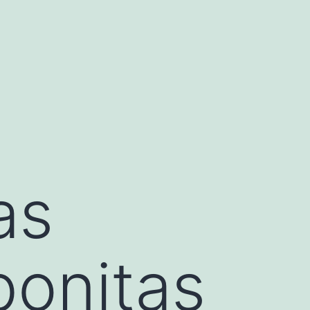
as
bonitas