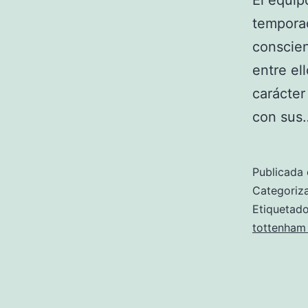
El equip
temporad
conscien
entre el
carácter
con su
Publicada 
Categori
Etiqueta
tottenham 