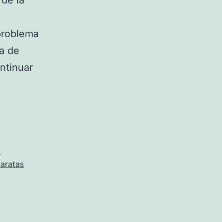
 de la
problema
ra de
ontinuar
l
baratas