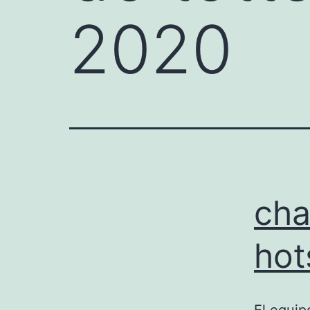
2020
cha
hot