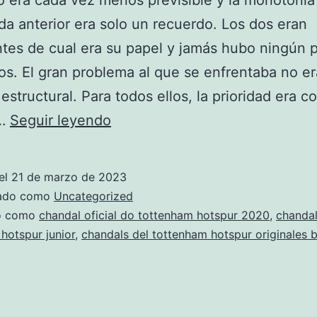
o era cada vez menos previsible y la monotonía
a anterior era solo un recuerdo. Los dos eran
tes de cual era su papel y jamás hubo ningún 
los. El gran problema al que se enfrentaba no e
 estructural. Para todos ellos, la prioridad era c
chandal
s…
Seguir leyendo
del
tottenham
el
21 de marzo de 2023
hotspur
zado como
Uncategorized
para
do como
chandal oficial do tottenham hotspur 2020
,
chanda
hotspur junior
,
chandals del tottenham hotspur originales 
el
2019