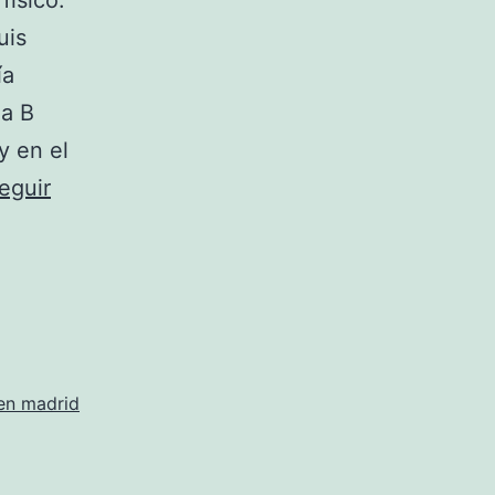
físico.
uis
ía
na B
y en el
eguir
 en madrid