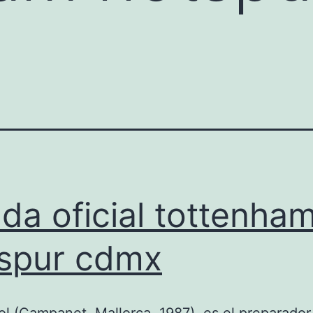
nda oficial tottenha
spur cdmx