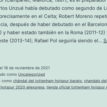
ol (Campanet, Mallorca, 1987), es el preparador 
rlos Unzué había debutado como segundo de L
precisamente en el Celta; Robert Moreno repet
cia, después de haber debutado en el Barcelo
) y haber estado también en la Roma (2011-12) 
este (2013-14); Rafael Pol seguiría siendo el…
S
tienda
oficial
tottenham
el
18 de noviembre de 2021
hotspur
zado como
Uncategorized
cdmx
do como
chándal del tottenham hotspur barato
,
chandals del
hotspur 2020 aliexpress
,
tienda oficial tottenham hotspur