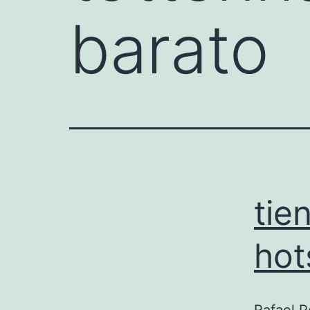
barato
tie
hot