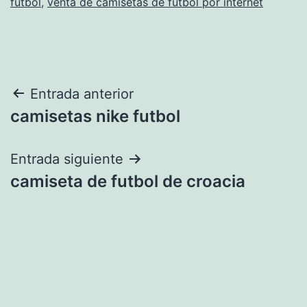
futbol
,
venta de camisetas de futbol por internet
Navegación
Entrada anterior
camisetas nike futbol
de
entradas
Entrada siguiente
camiseta de futbol de croacia