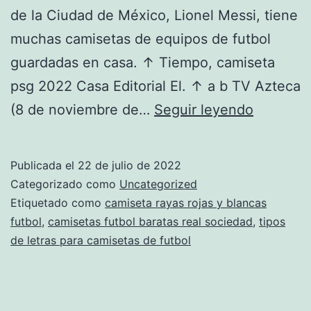
de la Ciudad de México, Lionel Messi, tiene
muchas camisetas de equipos de futbol
guardadas en casa. ↑ Tiempo, camiseta
psg 2022 Casa Editorial El. ↑ a b TV Azteca
1.
(8 de noviembre de…
Seguir leyendo
P:
¿Dónde
Publicada el
22 de julio de 2022
Está
Categorizado como
Uncategorized
Tu
Etiquetado como
camiseta rayas rojas y blancas
futbol
,
camisetas futbol baratas real sociedad
,
tipos
Localiza
de letras para camisetas de futbol