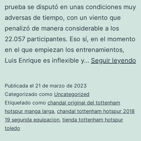
prueba se disputó en unas condiciones muy
adversas de tiempo, con un viento que
penalizó de manera considerable a los
22.057 participantes. Eso sí, en el momento
en el que empiezan los entrenamientos,
r
Luis Enrique es inflexible y…
Seguir leyendo
n
c
Publicada el
21 de marzo de 2023
d
Categorizado como
Uncategorized
t
Etiquetado como
chandal original del tottenham
hotspur manga larga
,
chandal tottenham hotspur 2018
h
19 segunda equipacion
,
tienda tottenham hotspur
toledo