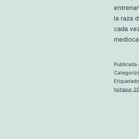
entrenam
la raza 
cada vez
medioca
Publicada 
Categori
Etiqueta
hotspur 2