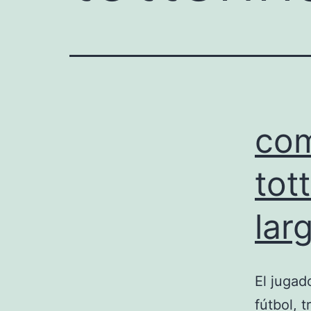
com
tot
lar
El jugad
fútbol, 