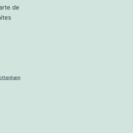
arte de
ites
omprar
handal
ottenham
otspur
anga
tottenham
arga