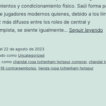
ientos y condicionamiento físico. Saúl forma p
de jugadores modernos quienes, debido a los lím
 más difusos entre los roles de central y
c
mpista, se siente igualmente…
Seguir leyendo
c
t
el
22 de agosto de 2023
h
zado como
Uncategorized
m
do como
chandal rosa tottenham hotspur comprar
,
chandal 
018 contrareembolso
,
tienda ropa tottenham hotspur
l