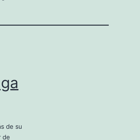
nga
ás de su
r de