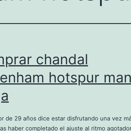
prar chandal
tenham hotspur ma
ga
or de 29 años dice estar disfrutando una vez m
tras haber completado el ajuste al ritmo agotado