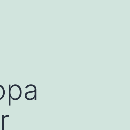
opa
r