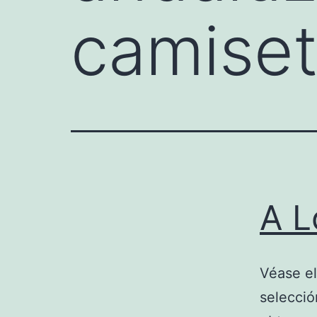
camise
A L
Véase el
selecció