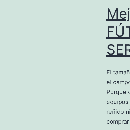
Me
FÚ
SE
El tamañ
el campo
Porque c
equipos 
reñido n
comprar