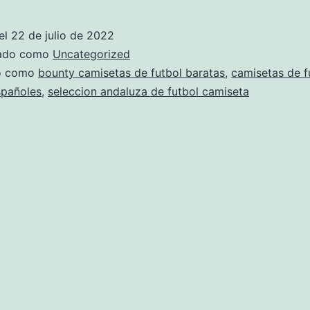
CAMISE
DE
el
22 de julio de 2022
FÚTBOL
zado como
Uncategorized
SERIGR
do como
bounty camisetas de futbol baratas
,
camisetas de f
spañoles
,
seleccion andaluza de futbol camiseta