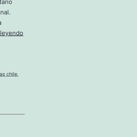
tario
nal.
a
A
 leyendo
Lo
Largo
De
Su
as chile
,
Historia