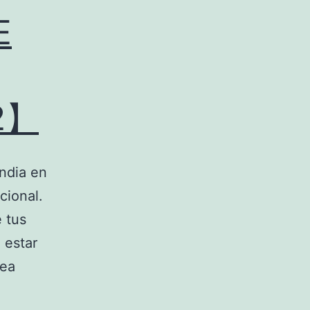
E
2】
andia en
cional.
 tus
 estar
sea