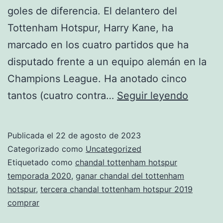
goles de diferencia. El delantero del
Tottenham Hotspur, Harry Kane, ha
marcado en los cuatro partidos que ha
disputado frente a un equipo alemán en la
Champions League. Ha anotado cinco
compra
tantos (cuatro contra…
Seguir leyendo
chanda
totten
Publicada el
22 de agosto de 2023
hotspu
Categorizado como
Uncategorized
cr7
Etiquetado como
chandal tottenham hotspur
temporada 2020
,
ganar chandal del tottenham
hotspur
,
tercera chandal tottenham hotspur 2019
comprar