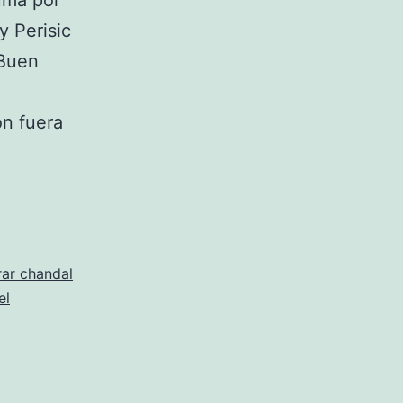
ouma por
y Perisic
 Buen
ón fuera
ar chandal
el