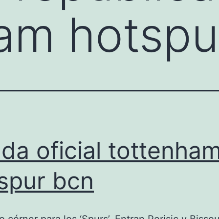
am hotspu
nda oficial tottenha
spur bcn