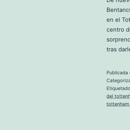
De nuevo
Bentancu
en el To
centro 
sorprend
tras dar
Publicada 
Categori
Etiqueta
del totten
tottenham