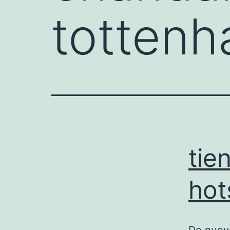
tottenh
tie
hot