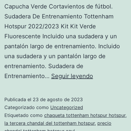
Capucha Verde Cortavientos de fútbol.
Sudadera De Entrenamiento Tottenham
Hotspur 2022/2023 Kit Kit Verde
Fluorescente Incluido una sudadera y un
pantalón largo de entrenamiento. Incluido
una sudadera y un pantalón largo de
entrenamiento. Sudadera de
chandal
Entrenamiento…
Seguir leyendo
del
tottenham
Publicada el
23 de agosto de 2023
hotspur
Categorizado como
Uncategorized
mercadolibre
Etiquetado como
chaqueta tottenham hotspur hotspur
,
la tercera chandal del tottenham hotspur
,
precio
chandal tottenham hotspur azul