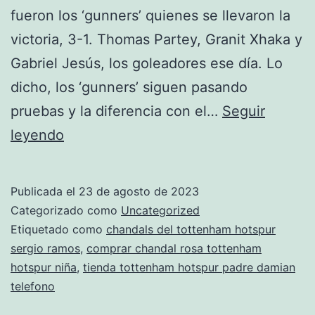
fueron los ‘gunners’ quienes se llevaron la
victoria, 3-1. Thomas Partey, Granit Xhaka y
Gabriel Jesús, los goleadores ese día. Lo
dicho, los ‘gunners’ siguen pasando
pruebas y la diferencia con el…
Seguir
chandal
leyendo
tottenham
hotspur
Publicada el
23 de agosto de 2023
2018
Categorizado como
Uncategorized
coral
Etiquetado como
chandals del tottenham hotspur
sergio ramos
,
comprar chandal rosa tottenham
hotspur niña
,
tienda tottenham hotspur padre damian
telefono