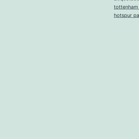
tottenham
hotspur p