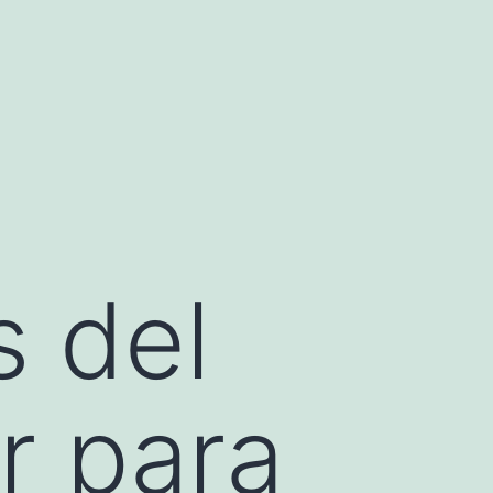
s del
r para