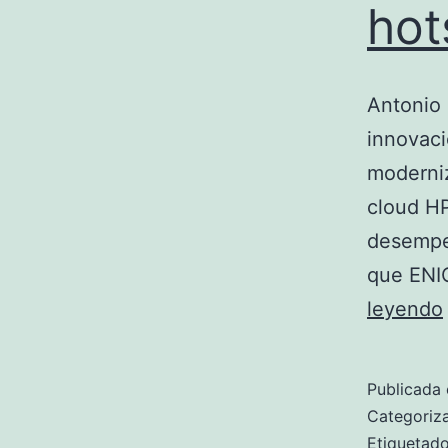
hot
Antonio 
innovaci
moderniz
cloud HP
desempe
que ENIC
leyendo
Publicada 
Categori
Etiqueta