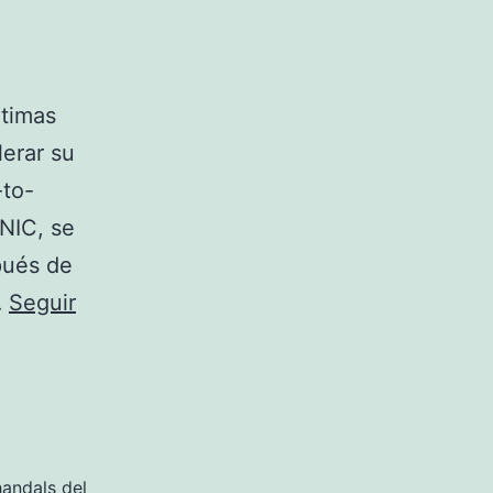
ltimas
erar su
-to-
NIC, se
pués de
…
Seguir
andals del