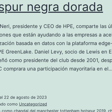
spur negra dorada
Neri, presidente y CEO de HPE, comparte las ú
ones que están ayudando a las empresas a acel
ación basada en datos con la plataforma edge
E GreenLake. Daniel Levy, socio de Lewis en E
ñó como presidente del club desde 2001, des
 comprara una participación mayoritaria en el
chandal
tottenham
hotspur
el
22 de agosto de 2023
negra
zado como
Uncategorized
dorada
do como
chandal del manchester tottenham hotspur 2019
,
ch