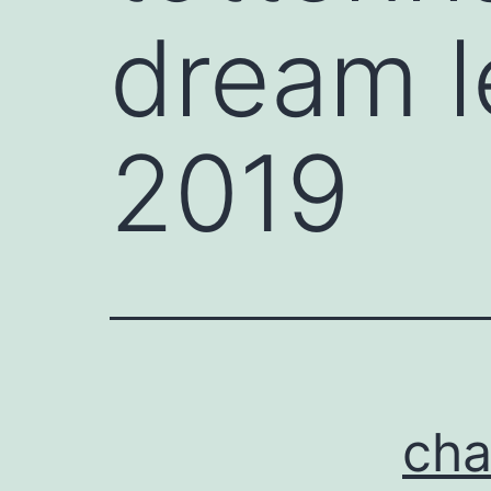
dream l
2019
cha