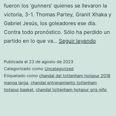
fueron los ‘gunners’ quienes se llevaron la
victoria, 3-1. Thomas Partey, Granit Xhaka y
Gabriel Jesús, los goleadores ese día.
Contra todo pronóstico. Sólo ha perdido un
chandal
partido en lo que va…
Seguir leyendo
del
tottenh
Publicada el
23 de agosto de 2023
hotspur
Categorizado como
Uncategorized
barata
Etiquetado como
chandal del tottenham hotspur 2018
manga larga
,
chandal entrenamiento tottenham
hotspur basket
,
chandal tottenham hotspur gris niño