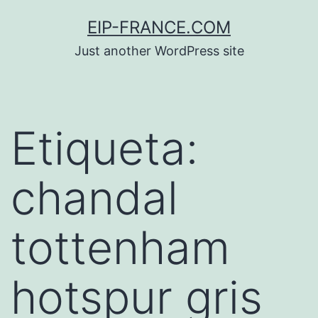
Saltar
EIP-FRANCE.COM
al
Just another WordPress site
contenido
Etiqueta:
chandal
tottenham
hotspur gris