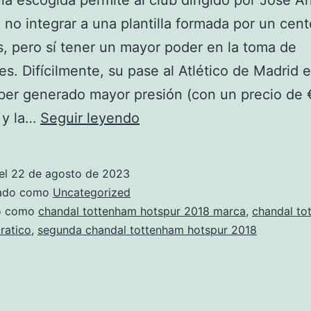
la escogida permite al club dirigido por José Á
no integrar a una plantilla formada por un cen
, pero sí tener un mayor poder en la toma de
es. Difícilmente, su pase al Atlético de Madrid 
ber generado mayor presión (con un precio de 
chandal
 y la…
Seguir leyendo
femenina
del
el
22 de agosto de 2023
tottenham
zado como
Uncategorized
hotspur
do como
chandal tottenham hotspur 2018 marca
,
chandal to
ratico
,
segunda chandal tottenham hotspur 2018