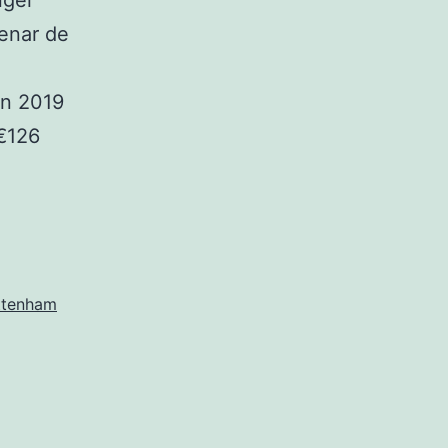
ngel
tenar de
en 2019
€126
ttenham