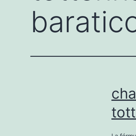
baratic
cha
tot