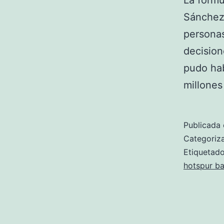
La fórmu
Sánchez 
personas
decision
pudo ha
millones
Publicada 
Categori
Etiqueta
hotspur ba